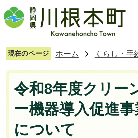
ホーム
くらし・手
現在のページ
令和8年度クリー
ー機器導入促進事
について