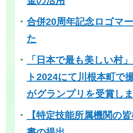
金の活用
合併20周年記念ロゴマ
た
「日本で最も美しい村
ト2024にて川根本町で
がグランプリを受賞し
【特定技能所属機関の皆
書の提出