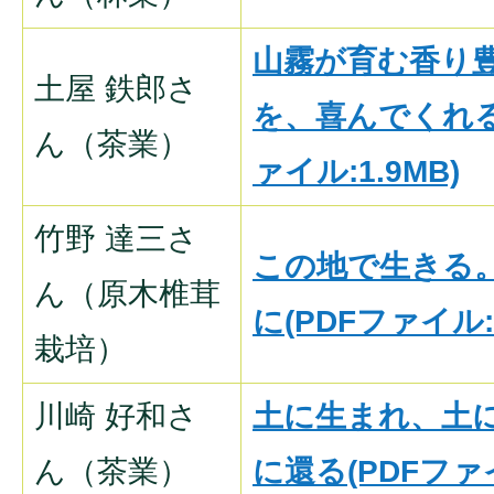
山霧が育む香り
土屋 鉄郎さ
を、喜んでくれる
ん（茶業）
ァイル:1.9MB)
竹野 達三さ
この地で生きる
ん（原木椎茸
に(PDFファイル:2
栽培）
川崎 好和さ
土に生まれ、土
ん（茶業）
に還る(PDFファイ