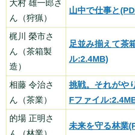
大村 雄一郎さ
山中で仕事と(PDF
ん（狩猟）
梶川 榮市さ
足並み揃えて茶箱
ん（茶箱製
ル:2.4MB)
造）
相藤 令治さ
挑戦。それがやり
ん（茶業）
Fファイル:2.4MB
的場 正明さ
未来を守る林業(P
ん（林業）