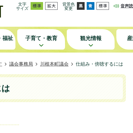
文字
背景色
音声読
サイズ
変更
・福祉
子育て・教育
観光情報
産
す
議会事務局
川根本町議会
仕組み・傍聴するには
には