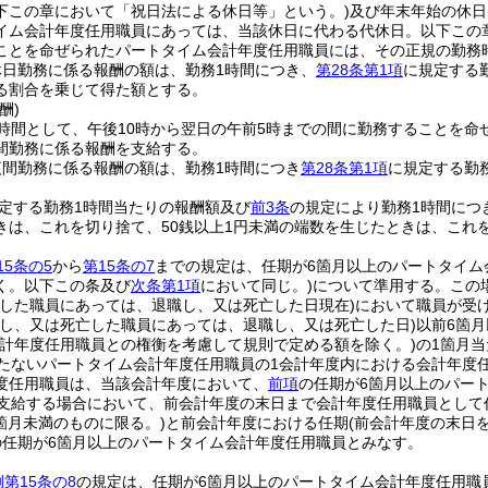
下この章において「祝日法による休日等」という。)
及び年末年始の休日
イム会計年度任用職員にあっては、当該休日に代わる代休日。以下この
ことを命ぜられたパートタイム会計年度任用職員には、その正規の勤務
休日勤務に係る報酬の額は、勤務1時間につき、
第28条第1項
に規定する勤
る割合を乗じて得た額とする。
酬)
時間として、午後10時から翌日の午前5時までの間に勤務することを命
間勤務に係る報酬を支給する。
夜間勤務に係る報酬の額は、勤務1時間につき
第28条第1項
に規定する勤務
定する勤務1時間当たりの報酬額及び
前3条
の規定により勤務1時間につ
きは、これを切り捨て、50銭以上1円未満の端数を生じたときは、これ
5条の5
から
第15条の7
までの規定は、任期が6箇月以上のパートタイム
く。以下この条及び
次条第1項
において同じ。)
について準用する。
この
亡した職員にあっては、退職し、又は死亡した日現在)
において職員が受
職し、又は死亡した職員にあっては、退職し、又は死亡した日)
以前6箇
会計年度任用職員との権衡を考慮して規則で定める額を除く。)
の1箇月
たないパートタイム会計年度任用職員の1会計年度内における会計年度
度任用職員は、当該会計年度において、
前項
の任期が6箇月以上のパー
を支給する場合において、前会計年度の末日まで会計年度任用職員として
6箇月未満のものに限る。)
と前会計年度における任期
(前会計年度の末日
の任期が6箇月以上のパートタイム会計年度任用職員とみなす。
第15条の8
の規定は、任期が6箇月以上のパートタイム会計年度任用職