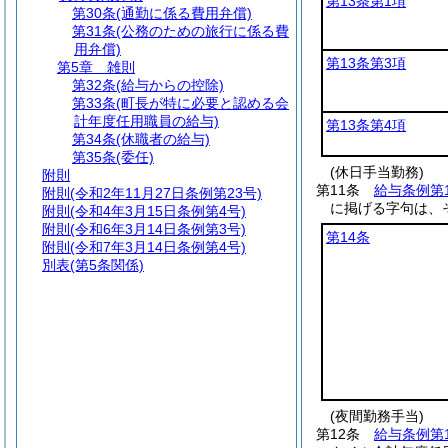
第13条第1項
第30条
(通勤に係る費用弁償)
第31条
(公務のための旅行に係る費
用弁償)
第13条第3項
第5章
雑則
第32条
(給与からの控除)
第33条
(町長が特に必要と認める会
計年度任用職員の給与)
第13条第4項
第34条
(休職者の給与)
第35条
(委任)
(休日手当勤務)
附則
第11条
給与条例第
附則
(令和2年11月27日条例第23号)
に掲げる字句は、
附則
(令和4年3月15日条例第4号)
附則
(令和6年3月14日条例第3号)
第14条
附則
(令和7年3月14日条例第4号)
別表
(第5条関係)
(夜間勤務手当)
第12条
給与条例第