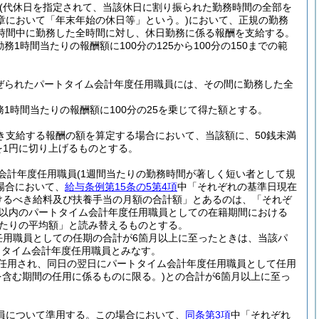
(代休日を指定されて、当該休日に割り振られた勤務時間の全部を
章において「年末年始の休日等」という。)
において、正規の勤務
時間中に勤務した全時間に対し、休日勤務に係る報酬を支給する。
務1時間当たりの報酬額に100分の125から100分の150までの範
ぜられたパートタイム会計年度任用職員には、その間に勤務した全
1時間当たりの報酬額に100分の25を乗じて得た額とする。
き支給する報酬の額を算定する場合において、当該額に、50銭未満
を1円に切り上げるものとする。
会計年度任用職員
(1週間当たりの勤務時間が著しく短い者として規
場合において、
給与条例第15条の5第4項
中「それぞれの基準日現在
けるべき給料及び扶養手当の月額の合計額」とあるのは、「それぞ
月以内のパートタイム会計年度任用職員としての在籍期間における
当たりの平均額」と読み替えるものとする。
任用職員としての任期の合計が6箇月以上に至ったときは、当該パ
トタイム会計年度任用職員とみなす。
任用され、同日の翌日にパートタイム会計年度任用職員として任用
を含む期間の任用に係るものに限る。)
との合計が6箇月以上に至っ
員について準用する。
この場合において、
同条第3項
中「それぞれ