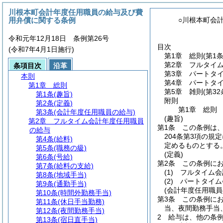
川根本町会計年度任用職員の給与及び費
用弁償に関する条例
○川根本町会
令和元年12月18日 条例第26号
目次
(令和7年4月1日施行)
第1章
総則
(第1
第2章
フルタイ
条項目次
沿革
第3章
パートタ
本則
第4章
パートタ
第1章
総則
第5章
雑則
(第3
第1条
(趣旨)
附則
第2条
(定義)
第1章
総則
第3条
(会計年度任用職員の給与)
(趣旨)
第2章
フルタイム会計年度任用職員
第1条
この条例は
の給与
204条第3項の規
第4条
(給料)
定めるものとする
第5条
(職務の級)
(定義)
第6条
(号給)
第2条
この条例に
第7条
(給料の支給)
(1)
フルタイム会
第8条
(地域手当)
(2)
パートタイム
第9条
(通勤手当)
(会計年度任用職員
第10条
(時間外勤務手当)
第3条
この条例に
第11条
(休日手当勤務)
当、夜間勤務手当
第12条
(夜間勤務手当)
2
給与は、他の条
第13条
(宿日直手当)