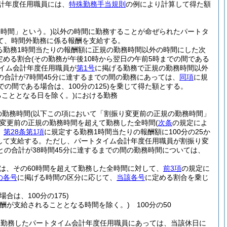
計年度任用職員には、
特殊勤務手当規則
の例により計算して得た額
務時間」という。)
以外の時間に勤務することが命ぜられたパートタ
て、時間外勤務に係る報酬を支給する。
る勤務1時間当たりの報酬額に正規の勤務時間以外の時間にした次
定める割合
(その勤務が午後10時から翌日の午前5時までの間である
イム会計年度任用職員が
第1号
に掲げる勤務で正規の勤務時間以外
合計が7時間45分に達するまでの間の勤務にあっては、
同項
に規
の間である場合は、100分の125)
を乗じて得た額とする。
こととなる日を除く。)
における勤務
の勤務時間
(以下この項において「割振り変更前の正規の勤務時間」
変更前の正規の勤務時間を超えて勤務した全時間
(
次条
の規定によ
、
第28条第1項
に規定する勤務1時間当たりの報酬額に100分の25か
して支給する。
ただし、パートタイム会計年度任用職員が割振り変
の合計が38時間45分に達するまでの間の勤務時間については、
は、その60時間を超えて勤務した全時間に対して、
前3項
の規定に
の各号
に掲げる時間の区分に応じて、
当該各号
に定める割合を乗じ
合は、100分の175)
酬が支給されることとなる時間を除く。)
100分の50
を勤務したパートタイム会計年度任用職員にあっては、当該休日に