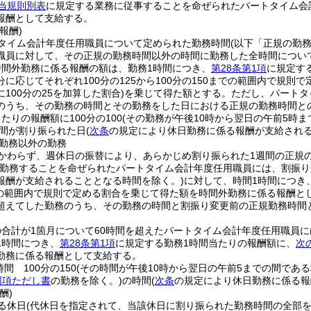
当規則別表
に規定する業務に従事することを命ぜられたパートタイム会
報酬として支給する。
報酬)
タイム会計年度任用職員について定められた勤務時間
(以下「正規の勤
職員に対して、その正規の勤務時間以外の時間に勤務した全時間につい
時間外勤務に係る報酬の額は、勤務1時間につき、
第28条第1項
に規定す
に応じてそれぞれ100分の125から100分の150までの範囲内で規則で
100分の25を加算した割合)
を乗じて得た額とする。
ただし、パートタ
のうち、その勤務の時間とその勤務をした日における正規の勤務時間との
たりの報酬額に100分の100
(その勤務が午後10時から翌日の午前5時まで
間が割り振られた日
(
次条
の規定により休日勤務に係る報酬が支給される
勤務以外の勤務
かわらず、週休日の振替により、あらかじめ割り振られた1週間の正規
勤務することを命ぜられたパートタイム会計年度任用職員には、割振り
報酬が支給されることとなる時間を除く。)
に対して、時間1時間につき
までの範囲内で規則で定める割合を乗じて得た額を時間外勤務に係る報酬と
超えてした勤務のうち、その勤務の時間と割振り変更前の正規勤務時間と
。
合計が1箇月について60時間を超えたパートタイム会計年度任用職員に
1時間につき、
第28条第1項
に規定する勤務1時間当たりの報酬額に、
次
勤務に係る報酬として支給する。
間 100分の150
(その時間が午後10時から翌日の午前5までの間である場
同項ただし書
の勤務を除く。)
の時間
(
次条
の規定により休日勤務に係る報
酬)
る休日
(代休日を指定されて、当該休日に割り振られた勤務時間の全部