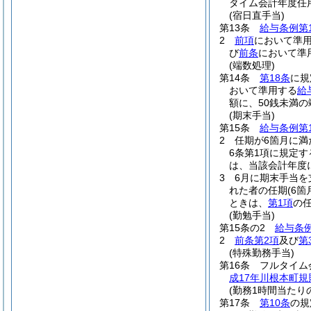
タイム会計年度任
(宿日直手当)
第13条
給与条例第1
2
前項
において準
び
前条
において準
(端数処理)
第14条
第18条
に規
おいて準用する
給
額に、50銭未満
(期末手当)
第15条
給与条例第1
2
任期が6箇月に満
6条第1項に規定す
は、当該会計年度
3
6月に期末手当
れた者の任期
(6
ときは、
第1項
の
(勤勉手当)
第15条の2
給与条例
2
前条第2項
及び
第
(特殊勤務手当)
第16条
フルタイム
成17年川根本町規
(勤務1時間当たり
第17条
第10条
の規