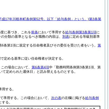
(平成17年川根本町条例第52号。以下「給与条例」という。)
第3条第
の度に基づき、これを
前条
において準用する
給与条例第3条第1項
に
その分類の基準となるべき職務の内容は、
別表
に定める等級別基準
法第6条第1項に規定する任命権者及びその委任を受けた者をいう。
第
則で定める基準に従い任命権者が決定する。
。
この場合において、
第6条第4項
中「勤務時間条例第3条第1項、第
ついて定められた週休日」と読み替えるものとする。
準用する。
て準用する。
この場合において、
次の表
の左欄に掲げる
給与条例
とする。