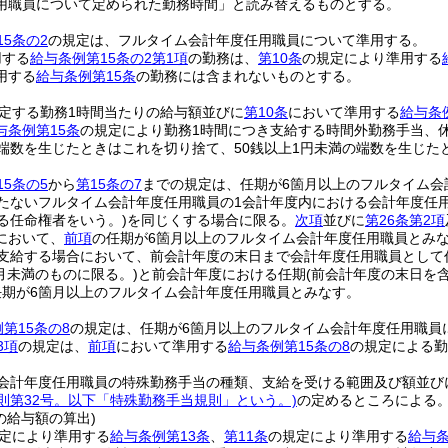
用職員について定められた勤務時間」と読み替えるものとする。
5条の2
の規定は、フルタイム会計年度任用職員について準用する。
用する
給与条例第15条の2第1項
の勤務は、
第10条
の規定により準用する
用する
給与条例第15条
の勤務には含まれないものとする。
定する勤務1時間当たりの給与額並びに
第10条
において準用する
給与条
与条例第15条
の規定により勤務1時間につき支給する時間外勤務手当、
の端数を生じたときはこれを切り捨て、50銭以上1円未満の端数を生じた
5条の5
から
第15条の7
までの規定は、任期が6箇月以上のフルタイム会
たないフルタイム会計年度任用職員の1会計年度内における会計年度任
る任命権者をいう。)
を同じくする場合に限る。
次項
並びに
第26条第2項
において、
前項
の任期が6箇月以上のフルタイム会計年度任用職員とみ
を支給する場合において、前会計年度の末日まで会計年度任用職員として
箇月未満のものに限る。)
と前会計年度における任期
(前会計年度の末日を
任期が6箇月以上のフルタイム会計年度任用職員とみなす。
第15条の8
の規定は、任期が6箇月以上のフルタイム会計年度任用職員
3項
の規定は、
前項
において準用する
給与条例第15条の8
の規定による勤
会計年度任用職員の特殊勤務手当の種類、支給を受ける範囲及び額並び
則第32号。以下「特殊勤務手当規則」という。)
の定めるところによる
の給与額の算出)
定により準用する
給与条例第13条
、
第11条
の規定により準用する
給与条