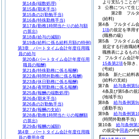
より支払うことが
第14条
(端数処理)
3
公務について生
第15条
(期末手当)
第2章
フル
第15条の2
(勤勉手当)
(給料)
第16条
(特殊勤務手当)
第4条
フルタイム
第17条
(勤務1時間当たりの給与額
1項
の規定を準用
の算出)
(職務の級)
第18条
(給与の減額)
第5条
フルタイム
第19条
(給料に係る給料月額の特例)
規定する行政職給
第3章
パートタイム会計年度任用職
職務表によるもの
員の給与
2
フルタイム会計
第20条
(パートタイム会計年度任用
15条第2項
を除き
職員の報酬)
(号給)
第21条
(特殊勤務に係る報酬)
第6条
新たに給料
第22条
(時間外勤務に係る報酬)
(給料の支給)
第23条
(休日勤務に係る報酬)
第7条
給与条例第5
第24条
(夜間勤務に係る報酬)
4条及び第5条の
第25条
(報酬の端数処理)
(地域手当)
第26条
(期末手当)
第8条
給与条例第9
第26条の2
(勤勉手当)
(通勤手当)
第27条
(報酬の支給)
第9条
給与条例第1
第28条
(勤務1時間当たりの報酬額
(時間外勤務手当)
の算出)
第10条
給与条例第
第29条
(報酬の減額)
の規定中
同表
の中
第4章
パートタイム会計年度任用職
員の費用弁償