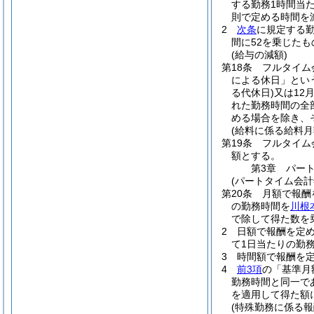
する勤務1時間当
則で定める時間を
2
次条
に規定する勤
間に52を乗じた
(給与の減額)
第18条
フルタイム
による休日」とい
る代休日)
又は12
れた勤務時間の全
める場合を除き、
(給料に係る給料月
第19条
フルタイム
額とする。
第3章
パー
(パートタイム会計
第20条
月額で報酬
の勤務時間を
川根
で除して得た数を
2
日額で報酬を定
て1日当たりの勤務
3
時間額で報酬を定
4
前3項
の「基準月
勤務時間と同一で
を適用して得た額
(特殊勤務に係る報