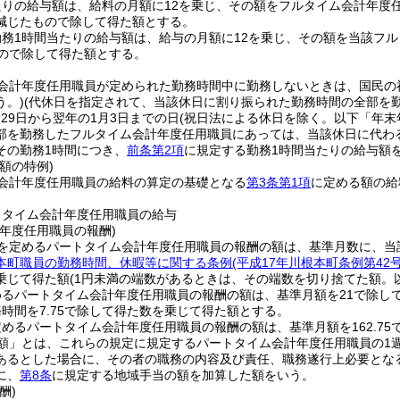
たりの給与額は、給料の月額に12を乗じ、その額をフルタイム会計年度
減じたもので除して得た額とする。
務1時間当たりの給与額は、給与の月額に12を乗じ、その額を当該フ
もので除して得た額とする。
会計年度任用職員が定められた勤務時間中に勤務しないときは、国民の
う。)
(代休日を指定されて、当該休日に割り振られた勤務時間の全部を
月29日から翌年の1月3日までの日
(祝日法による休日を除く。以下「年末
部を勤務したフルタイム会計年度任用職員にあっては、当該休日に代わる
その勤務1時間につき、
前条第2項
に規定する勤務1時間当たりの給与額
額の特例)
会計年度任用職員の給料の算定の基礎となる
第3条第1項
に定める額の給
トタイム会計年度任用職員の給与
年度任用職員の報酬)
を定めるパートタイム会計年度任用職員の報酬の額は、基準月数に、当
本町職員の勤務時間、休暇等に関する条例
(平成17年川根本町条例第4
乗じて得た額
(1円未満の端数があるときは、その端数を切り捨てた額。
めるパートタイム会計年度任用職員の報酬の額は、基準月額を21で除し
時間を7.75で除して得た数を乗じて得た額とする。
めるパートタイム会計年度任用職員の報酬の額は、基準月額を162.75
額」とは、これらの規定に規定するパートタイム会計年度任用職員の1
あるとした場合に、その者の職務の内容及び責任、職務遂行上必要とな
に、
第8条
に規定する地域手当の額を加算した額をいう。
酬)