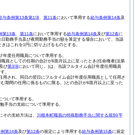
給与条例第13条第1項
、
第11条
において準用する
給与条例第14条
及
例第13条
、
第11条
において準用する
給与条例第14条
及び
第12条
に
休日勤務手当及び夜間勤務手当の額を算定する場合において、当該
ときはこれを1円に切り上げるものとする。
計年度任用職員について準用する。
用職員としての任期の合計が6箇月以上に至ったとき
(任命権者
(法第
及び
第3項
において同じ。)
は、当該フルタイム会計年度任用職員
なす。
任用され、同日の翌日にフルタイム会計年度任用職員として任用さ
含む期間の任用に係るものに限る。)
との合計が6箇月以上に至った
について準用する。
勉手当の支給について準用する。
にその支給方法は、
川根本町職員の特殊勤務手当に関する規則
(平
。
例第14条
及び
第12条
の規定により準用する
給与条例第15条
に規定