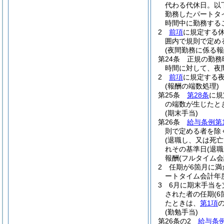
代わる代休日。以
勤務したパートタ
時間中に勤務する
2
前項
に規定する
囲内で規則で定め
(夜間勤務に係る報
第24条
正規の勤務
時間に対して、夜
2
前項
に規定する
(報酬の端数処理)
第25条
第28条
に規
の端数が生じたと
(期末手当)
第26条
給与条例第1
則で定める者を除
(退職し、又は死
れその基準日
(退
報酬
(フルタイム
2
任期が6箇月に満
ートタイム会計年
3
6月に期末手当
された者の任期
(
たときは、
第1項
(勤勉手当)
第26条の2
給与条例