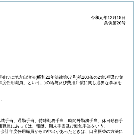
令和元年12月18日
条例第26号
5項並びに地方自治法
(昭和22年法律第67号)
第203条の2第5項及び第
年度任用職員」という。)
の給与及び費用弁償に関し必要な事項を
る。
地域手当、通勤手当、特殊勤務手当、時間外勤務手当、休日勤務手
用職員にあっては、報酬、期末手当及び勤勉手当をいう。
、会計年度任用職員からの申出があったときは、口座振替の方法に