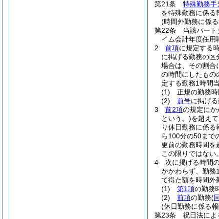
第21条
特殊勤務手
を特殊勤務に係る
(時間外勤務に係る
第22条
当該パート
イム会計年度任用
2
前項
に規定する
に掲げる勤務の区分
場合は、その割合に
の時間にしたもの
定する勤務1時間当
(1)
正規の勤務時
(2)
前号
に掲げる
3
前2項
の規定にか
という。)
を超えて
り休日勤務に係る
ら100分の50
更前の勤務時間を
この限りではない
4
次に掲げる時間の
かかわらず、勤務
て得た額を時間外
(1)
第1項
の勤務時
(2)
前項
の勤務
(
(休日勤務に係る報
第23条
祝日法によ