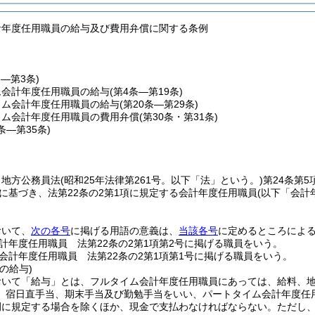
計年度任用職員の給与及び費用弁償に関する条例
条―第3条)
ム会計年度任用職員の給与
(第4条―第19条)
イム会計年度任用職員の給与
(第20条―第29条)
イム会計年度任用職員の費用弁償
(第30条・第31条)
2条―第35条)
、地方公務員法
(昭和25年法律第261号。以下「法」という。)
第24条第
定に基づき、法第22条の2第1項に規定する会計年度任用職員
(以下「会計
。
おいて、
次の各号
に掲げる用語の意義は、
当該各号
に定めるところによ
計年度任用職員 法第22条の2第1項第2号に掲げる職員をいう。
会計年度任用職員 法第22条の2第1項第1号に掲げる職員をいう。
の給与)
おいて「給与」とは、フルタイム会計年度任用職員にあっては、給料、
、宿日直手当、期末手当及び勤勉手当をいい、パートタイム会計年度任
例に規定する場合を除くほか、現金で支払わなければならない。
ただし