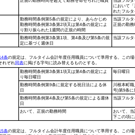
正規の勤務時間を超えて勤務を命ぜられた職員
当該フルタ
において「
れたフルタ
勤務時間条例第5条の規定により、あらかじめ
当該フルタ
勤務時間条例第3条第2項又は第4条の規定によ
正規の勤務
り割り振られた1週間の正規の時間
勤務時間条例第3条第1項、第4条及び第5条の規
当該フルタ
定に基づく週休日
14条
の規定は、フルタイム会計年度任用職員について準用する。
この場
それぞれ
同表
に掲げる字句に読み替えるものとする。
勤務時間条例第3条第1項又は第4条の規定によ
毎日曜日
り毎日曜日
勤務時間条例第9条に規定する祝日法による休
川根本町職
日
号)
第9条
勤務時間条例第4条及び第5条の規定による週休
当該フルタ
日
おいて、正規の勤務時間
おいて、当
下この項に
15条
の規定は、フルタイム会計年度任用職員について準用する。
この場