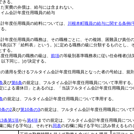
できる。
じた実費の弁償は、給与には含まれない。
タイム会計年度任用職員の給与
会計年度任用職員の給料については、
川根本町職員の給与に関する条例
する。
会計年度任用職員の職務は、その職種ごとに、その複雑、困難及び責任
料表
(以下「給料表」という。)
に定める職務の級に分類するものとし、
とする。
年度任用職員の職務の級は、
前項
の等級別基準職務表に従い任命権者
(
、以下同じ。)
が決定する。
表の適用を受けるフルタイム会計年度任用職員となった者の号給は、規
条
及び
第6条
の規定は、フルタイム会計年度任用職員について準用する
規定による週休日」とあるのは、「当該フルタイム会計年度任用職員に
条
の規定は、フルタイム会計年度任用職員について準用する。
0条の2
及び
第10条の3
の規定は、フルタイム会計年度任用職員について
13条第1項
から
第4項
までの規定は、フルタイム会計年度任用職員につい
欄に掲げる字句は、それぞれ
同表
の右欄に掲げる字句に読み替えるもの