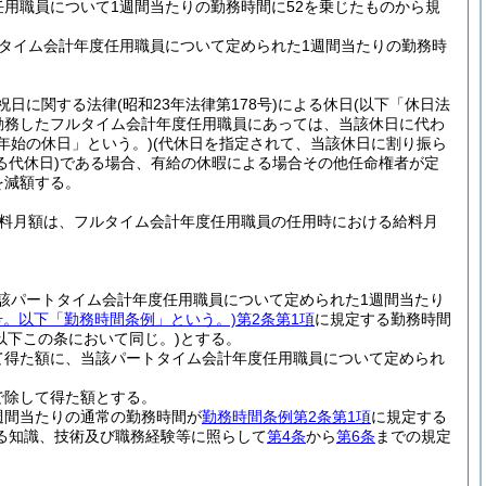
任用職員について1週間当たりの勤務時間に52を乗じたものから規
ルタイム会計年度任用職員について定められた1週間当たりの勤務時
祝日に関する法律
(昭和23年法律第178号)
による休日
(以下「休日法
勤務したフルタイム会計年度任用職員にあっては、当該休日に代わ
年始の休日」という。)
(代休日を指定されて、当該休日に割り振ら
代休日)
である場合、有給の休暇による場合その他任命権者が定
を減額する。
料月額は、フルタイム会計年度任用職員の任用時における給料月
該パートタイム会計年度任用職員について定められた1週間当たり
2号。以下「勤務時間条例」という。)
第2条第1項
に規定する勤務時間
以下この条において同じ。)
とする。
て得た額に、当該パートタイム会計年度任用職員について定められ
で除して得た額とする。
週間当たりの通常の勤務時間が
勤務時間条例第2条第1項
に規定する
る知識、技術及び職務経験等に照らして
第4条
から
第6条
までの規定