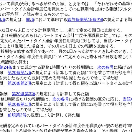
おいて職員が受けるべき給料の月額」とあるのは、「それぞれその基準
のパートタイム会計年度任用職員としての在職期間における報酬
(フル
りの平均額」と読み替えるものとする。
3項
の規定は、
前項
において準用する
給与条例第15条の8
の規定による勤
の1日から末日までを計算期間とし、規則で定める期日に支給する。
により報酬が定められたパートタイム会計年度任用職員に対しては、そ
が定められたパートタイム会計年度任用職員に対しては、当該パートタ
亡により退職した場合は、その月の末日までの報酬を支給する。
り報酬を支給する場合であって、月の1日から支給するとき以外のとき、
ートタイム会計年度任用職員について定められた週休日の日数を差し引
の報酬額の算出)
第24条
までに規定する勤務1時間当たりの報酬額は、
次の各号
に掲げる
報酬
第20条第1項
の規定により計算して得た額に12を乗じて得た額を当
2を乗じたものから規則で定める時間を減じたもので除して得た額
報酬
第20条第2項
の規定により計算して得た額を当該パートタイム会計
る報酬
第20条第3項
の規定により計算して得た額
勤務1時間当たりの報酬額は、
次の各号
に掲げる報酬の区分に応じ、
当該
報酬
第20条第1項
の規定により計算して得た額に12を乗じて得た額を当
2を乗じたもので除して得た額
報酬
前項第2号
の規定により計算して得た額
報酬を定められているパートタイム会計年度任用職員が正規の勤務時間
の休暇による場合その他任命権者が定める場合を除き、その勤務しない