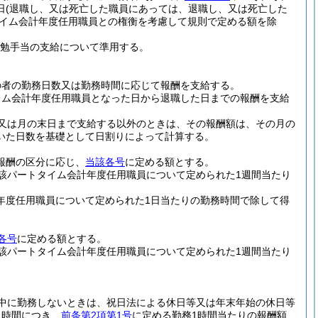
日
(退職し、又は死亡した職員にあっては、退職し、又は死亡した
タイム会計年度任用職員との権衡を考慮して規則で定める額を除
勉手当の支給について準用する。
の者の勤務日数又は勤務時間に応じて報酬を支給する。
イム会計年度任用職員となった日から退職した日までの報酬を支給
又は月の末日まで支給する以外のときは、その報酬額は、その月の
いた日数を基礎として日割りによって計算する。
報酬の区分に応じ、
当該各号
に定める額とする。
該パートタイム会計年度任用職員について定められた1週間当たり
年度任用職員について定められた1日当たりの勤務時間で除して得
各号
に定める額とする。
該パートタイム会計年度任用職員について定められた1週間当たり
中に勤務しないときは、祝日法による休日等又は年末年始の休日等
1時間につき、
前条第2項第1号
に定める勤務1時間当たりの報酬額