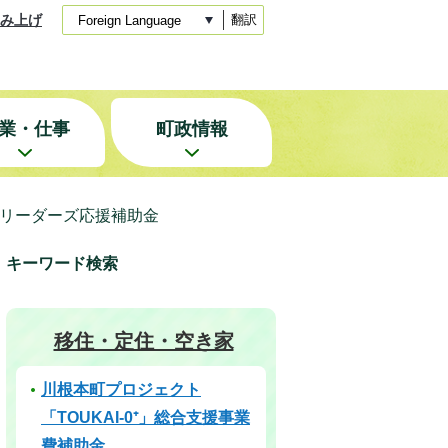
み上げ
翻訳
業・仕事
町政情報
リーダーズ応援補助金
キーワード検索
移住・定住・空き家
川根本町プロジェクト
「TOUKAI-0⁺」総合支援事業
費補助金