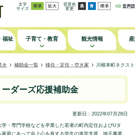
文字
背景色
音声読
サイズ
変更
・福祉
子育て・教育
観光情報
産
続き
補助金一覧
移住・定住・空き家
川根本町ネクスト
リーダーズ応援補助金
更新日：2022年07月28日
大学・専門学校などを卒業した若者の町内定住およびUタ
る家庭にあって向上心を有する学生の進学支援、地元事業