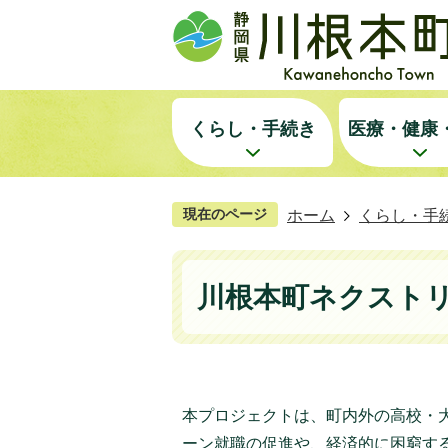
くらし・手続き
医療・健康
現在のページ
ホーム
くらし・手
川根本町ネクスト
本プロジェクトは、町内外の高校・
ーン就職の促進や、経済的に困窮す