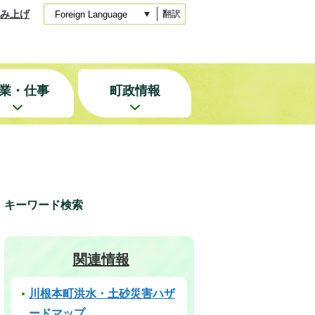
み上げ
翻訳
業・仕事
町政情報
キーワード検索
関連情報
川根本町洪水・土砂災害ハザ
ードマップ