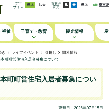
文字
背景色
音声読
サイズ
変更
・福祉
子育て・教育
観光情報
産
続き
ライフイベント
引越し
関連情報
根本町町営住宅入居者募集について
根本町町営住宅入居者募集につい
更新日：2026年07月15日