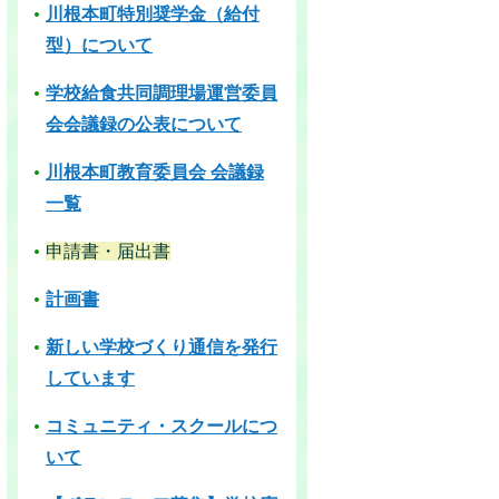
川根本町特別奨学金（給付
型）について
学校給食共同調理場運営委員
会会議録の公表について
川根本町教育委員会 会議録
一覧
申請書・届出書
計画書
新しい学校づくり通信を発行
しています
コミュニティ・スクールにつ
いて