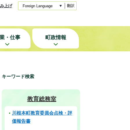
み上げ
翻訳
業・仕事
町政情報
キーワード検索
教育総務室
川根本町教育委員会点検・評
価報告書