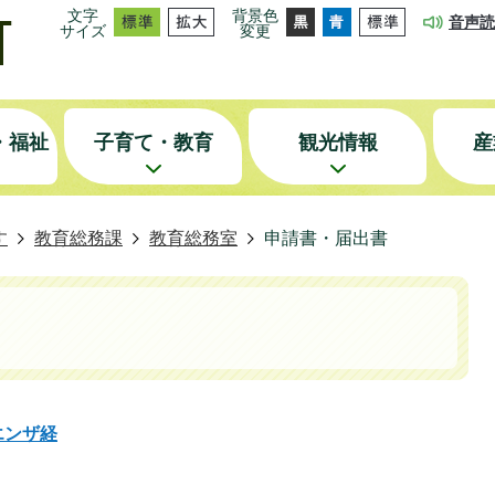
文字
背景色
音声読
サイズ
変更
・福祉
子育て・教育
観光情報
産
す
教育総務課
教育総務室
申請書・届出書
エンザ経