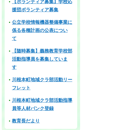
【ボランティア募集】学校応
援団ボランティア募集
公立学校情報機器整備事業に
係る各種計画の公表につい
て
【随時募集】義務教育学校部
活動指導員を募集していま
す
川根本町地域クラ部活動リー
フレット
川根本町地域クラ部活動指導
員等人材バンク登録
教育長だより