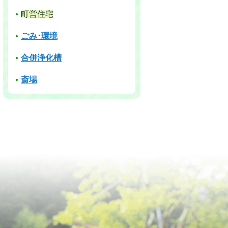
町営住宅
ごみ･環境
合併浄化槽
斎場