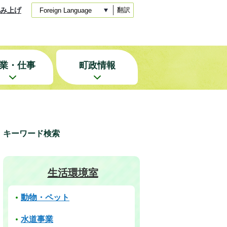
み上げ
翻訳
業・仕事
町政情報
キーワード検索
生活環境室
動物・ペット
水道事業