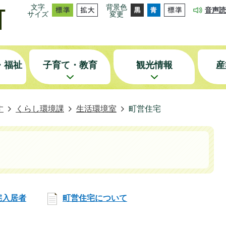
文字
背景色
音声読
サイズ
変更
・福祉
子育て・教育
観光情報
産
す
くらし環境課
生活環境室
町営住宅
宅入居者
町営住宅について