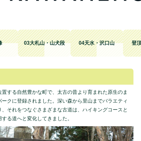
峰
03大札山・山犬段
04天水・沢口山
登
位置する自然豊かな町で、太古の昔より育まれた原生のま
パークに登録されました。深い森から里山までバラエティ
り、それをつなぐさまざまな古道は、ハイキングコースと
用する道へと変化してきました。