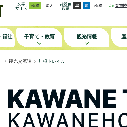
文字
背景色
音声読
サイズ
変更
・福祉
子育て・教育
観光情報
産
す
観光交流課
川根トレイル