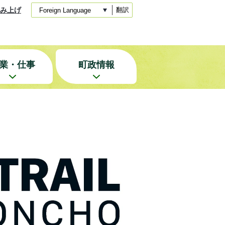
み上げ
翻訳
業・仕事
町政情報