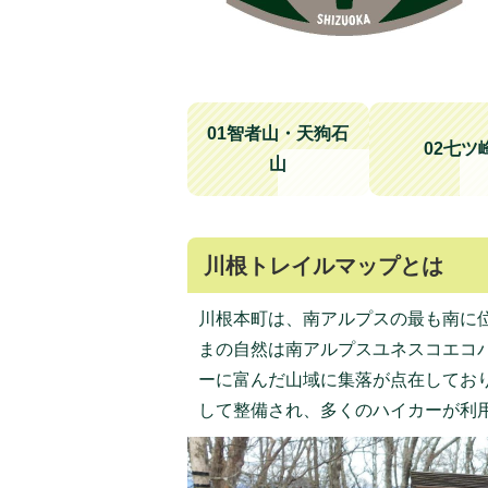
イ
ル
01智者山・天狗石
02七ツ
山
川根トレイルマップとは
川根本町は、南アルプスの最も南に
まの自然は南アルプスユネスコエコ
ーに富んだ山域に集落が点在してお
して整備され、多くのハイカーが利