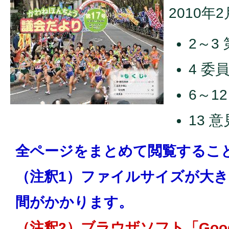
2010年
2～3
4 委
6～1
13 
全ページをまとめて閲覧するこ
（注釈1）ファイルサイズが大
間がかかります。
（注釈2）ブラウザソフト「Googl