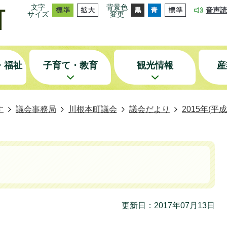
文字
背景色
音声読
サイズ
変更
・福祉
子育て・教育
観光情報
産
す
議会事務局
川根本町議会
議会だより
2015年(
更新日：2017年07月13日