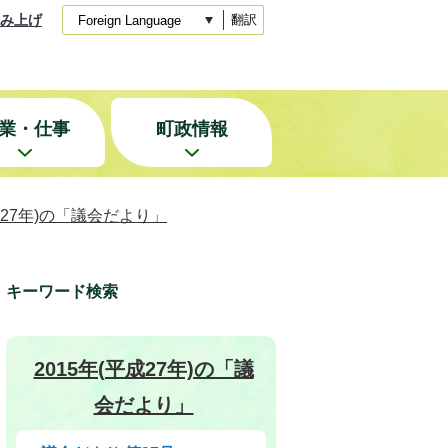
み上げ
翻訳
業・仕事
町政情報
平成27年)の「議会だより」
キーワード検索
2015年(平成27年)の「議
会だより」