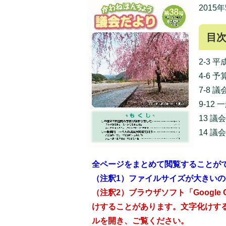
2015
目
2-3
4-6
7-8 
9-12
13 
14 
全ページをまとめて閲覧することが
（注釈1）ファイルサイズが大きい
（注釈2）ブラウザソフト「Google
けすることがあります。文字化けす
ルを開き、ご覧ください。