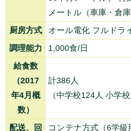
メートル（車庫・倉庫
厨房方式
オール電化 フルドラ
調理能力
1,000食/日
給食数
（2017
計386人
年4月概
（中学校124人 小学校
数）
配送、回
コンテナ方式（6学級