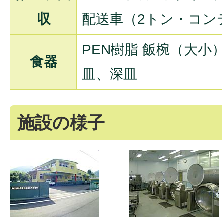
収
配送車（2トン・コン
PEN樹脂 飯椀（大
食器
皿、深皿
施設の様子