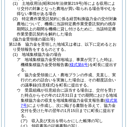
(1)
土地収用法
(昭和26年法律第219号)
等による収用によ
り交付の対象となった農地が買い取られる場合等やむを
得ない事情がある場合
(2)
特定農作業受託契約に係る経営転換協力金の交付対象
農地について、機構に当該特定農作業受委託契約の残存
期間以上の期間を機構に貸し付けるために、当該特定農
作業受委託契約を解約した場合
(協力金受領後の届出等)
第12条
協力金を受領した地域又は者は、以下に定めるとお
り受領報告をするものとする。
(1)
地域集積協力金の場合
ア
地域集積協力金受領地域は、事業が完了した時は、
機構集積協力金受領報告書
(
様式第6号
)
を町長に提出す
る。
イ
協力金受領後に人・農地プランの作成、見直し、実
行のための話合いを実施した場合は、その都度話合い
の議事録
(任意様式)
を町長に提出する。
ウ
受皿組織が任意組合に該当する場合は、交付を受け
た時点からその年の12月31日までの期間における地域
集積協力金の収支を地域集積協力金収支報告書
(
様式第
7号
)
により作成し、次に掲げる書類を添えて、協力金
交付を受けた年の翌年の1月15日までに町長に提出す
る。
(ア)
収入及び支出を明らかにした帳簿の写し
(イ)
領収書等の証拠書類の写し