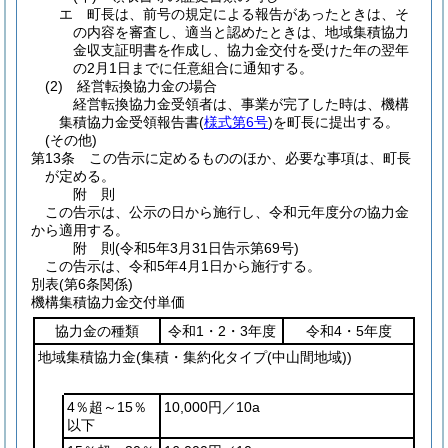
エ
町長は、前号の規定による報告があったときは、そ
の内容を審査し、適当と認めたときは、地域集積協力
金収支証明書を作成し、協力金交付を受けた年の翌年
の2月1日までに任意組合に通知する。
(2)
経営転換協力金の場合
経営転換協力金受領者は、事業が完了した時は、機構
集積協力金受領報告書
(
様式第6号
)
を町長に提出する。
(その他)
第13条
この告示に定めるもののほか、必要な事項は、町長
が定める。
附
則
この告示は、公示の日から施行し、令和元年度分の協力金
から適用する。
附
則
(令和5年3月31日
告示第69号)
この告示は、令和5年4月1日から施行する。
別表
(第6条関係)
機構集積協力金交付単価
協力金の種類
令和1・2・3年度
令和4・5年度
地域集積協力金
(集積・集約化タイプ
(中山間地域)
)
4％超～15％
10,000円／10a
以下