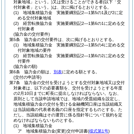
対象地域」という。)
又は受けることができる者
(以下「交
付対象者」という。)
は、次に掲げるとおりとする。
(1)
地域集積協力金 実施要綱別記2―1第5の1及び2に定
める交付対象地域
(2)
経営転換協力金 実施要綱別記2―1第6の1に定める交
付対象者
(協力金の交付要件)
第5条
協力金の交付要件は、次に掲げるとおりとする。
(1)
地域集積協力金 実施要綱別記2―1第5の4に定める交
付対象地域の要件
(2)
経営転換協力金 実施要綱別記2―1第6の2に定める交
付要件
(協力金の額)
第6条
協力金の額は、
別表
に定める額とする。
(交付の申請等)
第7条
協力金の交付を受けようとする交付対象地域又は交付
対象者は、以下の必要書類を、交付を受けようとする年度
の2月10日までに町長に提出しなければならない。
なお、
原則として当該申請地域では、地域の受皿組織を設定し、
地域集積協力金の交付を受ける金融機関口座は当該組織又
は当該組織の代表者名義の口座を指定するものとする。
た
だし、当該組織はその運営に係る指針等について規約を定
めなければならないものとする。
(1)
地域集積協力金
ア
地域集積協力金
(変更)
交付申請書
(
様式第1号
)