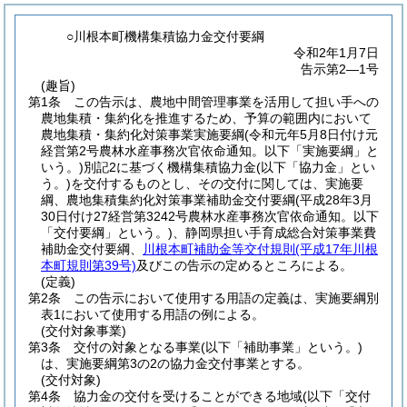
○川根本町機構集積協力金交付要綱
令和2年1月7日
告示第2―1号
(趣旨)
第1条
この告示は、農地中間管理事業を活用して担い手への
農地集積・集約化を推進するため、予算の範囲内において
農地集積・集約化対策事業実施要綱
(令和元年5月8日付け元
経営第2号農林水産事務次官依命通知。以下「実施要綱」と
いう。)
別記2に基づく機構集積協力金
(以下「協力金」とい
う。)
を交付するものとし、その交付に関しては、実施要
綱、農地集積集約化対策事業補助金交付要綱
(平成28年3月
30日付け27経営第3242号農林水産事務次官依命通知。以下
「交付要綱」という。)
、静岡県担い手育成総合対策事業費
補助金交付要綱、
川根本町補助金等交付規則
(平成17年川根
本町規則第39号)
及びこの告示の定めるところによる。
(定義)
第2条
この告示において使用する用語の定義は、実施要綱別
表1において使用する用語の例による。
(交付対象事業)
第3条
交付の対象となる事業
(以下「補助事業」という。)
は、実施要綱第3の2の協力金交付事業とする。
(交付対象)
第4条
協力金の交付を受けることができる地域
(以下「交付