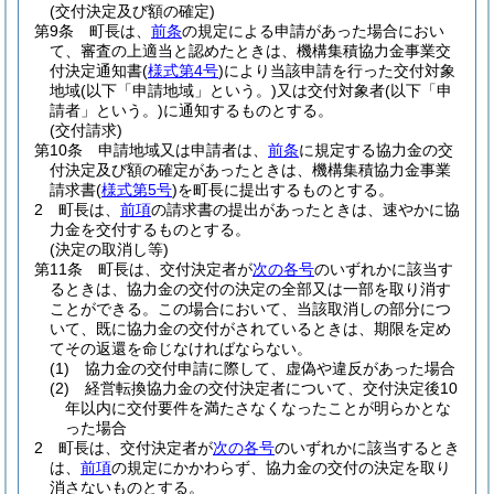
(交付決定及び額の確定)
第9条
町長は、
前条
の規定による申請があった場合におい
て、審査の上適当と認めたときは、機構集積協力金事業交
付決定通知書
(
様式第4号
)
により当該申請を行った交付対象
地域
(以下「申請地域」という。)
又は交付対象者
(以下「申
請者」という。)
に通知するものとする。
(交付請求)
第10条
申請地域又は申請者は、
前条
に規定する協力金の交
付決定及び額の確定があったときは、機構集積協力金事業
請求書
(
様式第5号
)
を町長に提出するものとする。
2
町長は、
前項
の請求書の提出があったときは、速やかに協
力金を交付するものとする。
(決定の取消し等)
第11条
町長は、交付決定者が
次の各号
のいずれかに該当す
るときは、協力金の交付の決定の全部又は一部を取り消す
ことができる。
この場合において、当該取消しの部分につ
いて、既に協力金の交付がされているときは、期限を定め
てその返還を命じなければならない。
(1)
協力金の交付申請に際して、虚偽や違反があった場合
(2)
経営転換協力金の交付決定者について、交付決定後10
年以内に交付要件を満たさなくなったことが明らかとな
った場合
2
町長は、交付決定者が
次の各号
のいずれかに該当するとき
は、
前項
の規定にかかわらず、協力金の交付の決定を取り
消さないものとする。