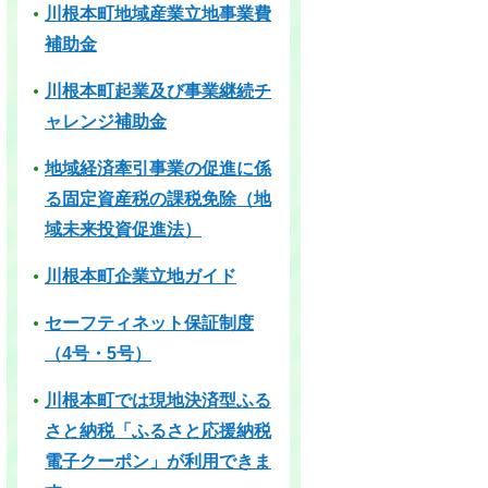
川根本町地域産業立地事業費
補助金
川根本町起業及び事業継続チ
ャレンジ補助金
地域経済牽引事業の促進に係
る固定資産税の課税免除（地
域未来投資促進法）
川根本町企業立地ガイド
セーフティネット保証制度
（4号・5号）
川根本町では現地決済型ふる
さと納税「ふるさと応援納税
電子クーポン」が利用できま