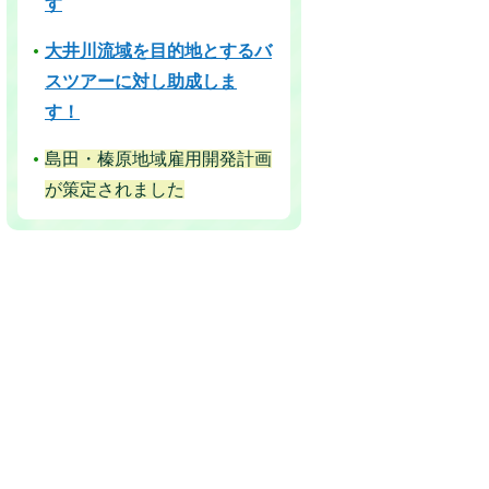
す
大井川流域を目的地とするバ
スツアーに対し助成しま
す！
島田・榛原地域雇用開発計画
が策定されました