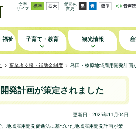
文字
背景色
音声読
サイズ
変更
・福祉
子育て・教育
観光情報
産
と
事業者支援・補助金制度
島田・榛原地域雇用開発計画
用開発計画が策定されました
更新日：2025年11月04日
日付で、地域雇用開発促進法に基づいた地域雇用開発計画が策