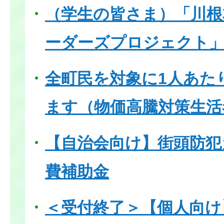
（学生の皆さま）「川根
ーダーズプロジェクト
全町民を対象に1人あた
ます（物価高騰対策生活
【自治会向け】街頭防犯
費補助金
＜受付終了＞【個人向け