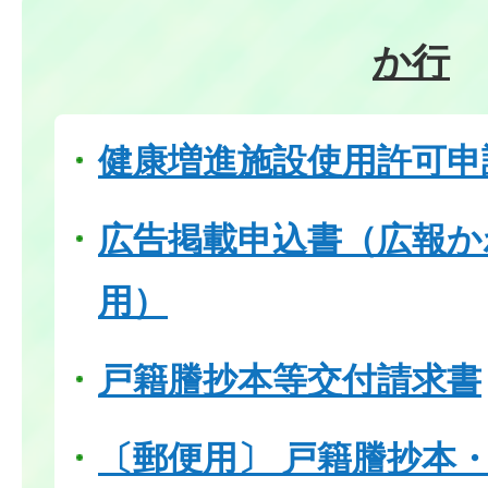
か行
健康増進施設使用許可申
広告掲載申込書（広報か
用）
戸籍謄抄本等交付請求書
〔郵便用〕 戸籍謄抄本