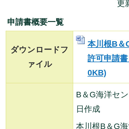
更
申請書概要一覧
本川根B＆
ダウンロードフ
許可申請書 (
ァイル
0KB)
B＆G海洋センタ
日作成
本川根B＆G