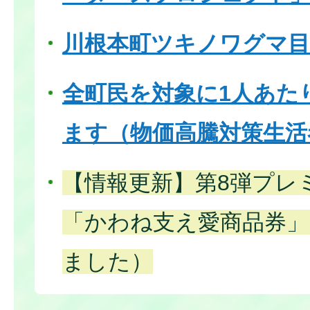
川根本町ツキノワグマ目
全町民を対象に1人あた
ます（物価高騰対策生活
【情報更新】第8弾プレ
「かわね支え愛商品券」
ました）