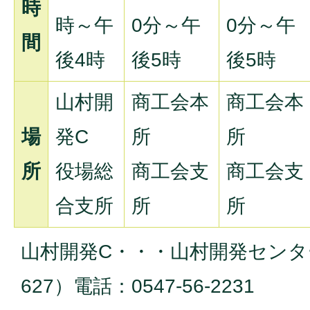
時
時～午
0分～午
0分～午
間
後4時
後5時
後5時
山村開
商工会本
商工会本
場
発C
所
所
所
役場総
商工会支
商工会支
合支所
所
所
山村開発C・・・山村開発センタ
627）電話：0547-56-2231