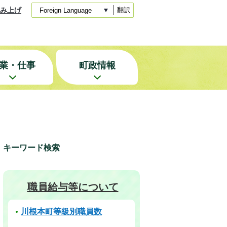
み上げ
翻訳
業・仕事
町政情報
キーワード検索
職員給与等について
川根本町等級別職員数