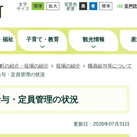
文字
背景色
音声読
サイズ
変更
・福祉
子育て・教育
観光情報
産
町の紹介・役場の紹介
役場の紹介
職員給与等について
給与・定員管理の状況
給与・定員管理の状況
更新日：2026年07月31日