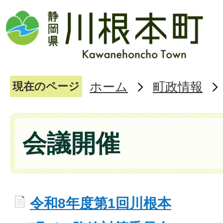
ホーム
町政情報
現在のページ
会議開催
令和8年度第1回川根本