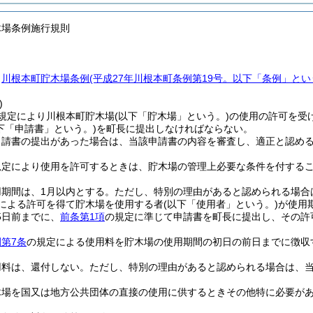
木場条例施行規則
、
川根本町貯木場条例
(平成27年川根本町条例第19号。以下「条例」とい
)
規定により川根本町貯木場
(以下「貯木場」という。)
の使用の許可を受
下「申請書」という。)
を町長に提出しなければならない。
申請書の提出があった場合は、当該申請書の内容を審査し、適正と認め
規定により使用を許可するときは、貯木場の管理上必要な条件を付する
期間は、1月以内とする。
ただし、特別の理由があると認められる場合
による許可を得て貯木場を使用する者
(以下「使用者」という。)
が使用
5日前までに、
前条第1項
の規定に準じて申請書を町長に提出し、その許
第7条
の規定による使用料を貯木場の使用期間の初日の前日までに徴収
用料は、還付しない。
ただし、特別の理由があると認められる場合は、
木場を国又は地方公共団体の直接の使用に供するときその他特に必要が