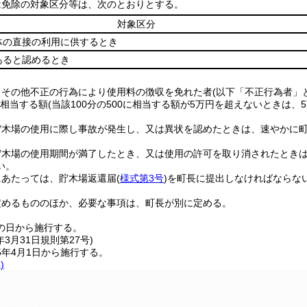
は免除の対象区分等は、次のとおりとする。
対象区分
体の直接の利用に供するとき
あると認めるとき
りその他不正の行為により使用料の徴収を免れた者
(以下「不正行為者」
に相当する額
(当該100分の500に相当する額が5万円を超えないときは、
貯木場の使用に際し事故が発生し、又は異状を認めたときは、速やかに
貯木場の使用期間が満了したとき、又は使用の許可を取り消されたとき
い。
にあたっては、貯木場返還届
(
様式第3号
)
を町長に提出しなければならな
定めるもののほか、必要な事項は、町長が別に定める。
の日から施行する。
年3月31日
規則第27号)
5年4月1日から施行する。
)