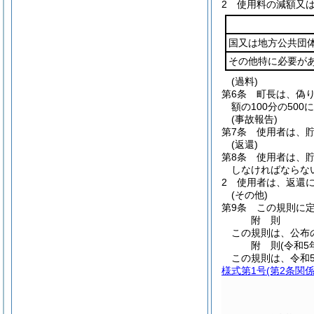
2
使用料の減額又
国又は地方公共団
その他特に必要が
(過料)
第6条
町長は、偽
額の100分の500
(事故報告)
第7条
使用者は、
(返還)
第8条
使用者は、
しなければならな
2
使用者は、返還
(その他)
第9条
この規則に
附
則
この規則は、公布
附
則
(令和5
この規則は、令和
様式第1号
(第2条関係