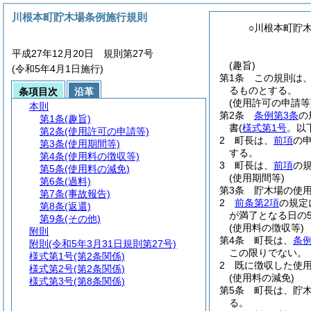
川根本町貯木場条例施行規則
○川根本町貯
平成27年12月20日 規則第27号
(趣旨)
(令和5年4月1日施行)
第1条
この規則は
るものとする。
条項目次
沿革
(使用許可の申請等
本則
第2条
条例第3条
の
第1条
(趣旨)
書
(
様式第1号
。以
第2条
(使用許可の申請等)
2
町長は、
前項
の
第3条
(使用期間等)
する。
第4条
(使用料の徴収等)
3
町長は、
前項
の
第5条
(使用料の減免)
(使用期間等)
第6条
(過料)
第3条
貯木場の使用
第7条
(事故報告)
2
前条第2項
の規定
第8条
(返還)
が満了となる日の
第9条
(その他)
(使用料の徴収等)
附則
第4条
町長は、
条例
附則
(令和5年3月31日規則第27号)
この限りでない。
様式第1号
(第2条関係)
2
既に徴収した使
様式第2号
(第2条関係)
(使用料の減免)
様式第3号
(第8条関係)
第5条
町長は、貯
る。