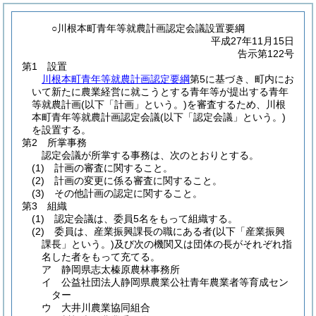
○川根本町青年等就農計画認定会議設置要綱
平成27年11月15日
告示第122号
第1 設置
川根本町青年等就農計画認定要綱
第5に基づき、町内にお
いて新たに農業経営に就こうとする青年等が提出する青年
等就農計画
(以下「計画」という。)
を審査するため、川根
本町青年等就農計画認定会議
(以下「認定会議」という。)
を設置する。
第2 所掌事務
認定会議が所掌する事務は、次のとおりとする。
(1)
計画の審査に関すること。
(2)
計画の変更に係る審査に関すること。
(3)
その他計画の認定に関すること。
第3 組織
(1)
認定会議は、委員5名をもって組織する。
(2)
委員は、産業振興課長の職にある者
(以下「産業振興
課長」という。)
及び次の機関又は団体の長がそれぞれ指
名した者をもって充てる。
ア 静岡県志太榛原農林事務所
イ 公益社団法人静岡県農業公社青年農業者等育成セン
ター
ウ 大井川農業協同組合