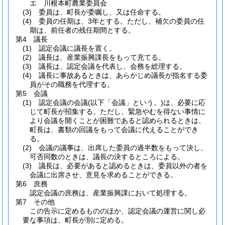
エ 川根本町農業委員会
(3)
委員は、町長が委嘱し、又は任命する。
(4)
委員の任期は、3年とする。ただし、補欠の委員の任
期は、前任者の残任期間とする。
第4 議長
(1)
認定会議に議長を置く。
(2)
議長は、産業振興課長をもって充てる。
(3)
議長は、認定会議を代表し、会務を総理する。
(4)
議長に事故あるときは、あらかじめ議長が指名する委
員がその職務を代理する。
第5 会議
(1)
認定会議の会議
(以下「会議」という。)
は、必要に応
じて町長が招集する。ただし、緊急やむを得ない事情に
より会議を開くことが困難であると認められるときは、
町長は、書類の回議をもって会議に代えることができ
る。
(2)
会議の議事は、出席した委員の過半数をもって決し、
可否同数のときは、議長の決するところによる。
(3)
議長は、必要があると認めるときは、委員以外の者を
会議に出席させ、意見を求めることができる。
第6 庶務
認定会議の庶務は、産業振興課において処理する。
第7 その他
この告示に定めるもののほか、認定会議の運営に関し必
要な事項は、町長が別に定める。