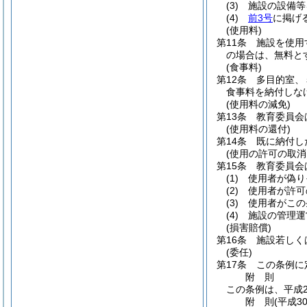
(3)
施設の設備等
(4)
前3号
に掲げ
(使用料)
第11条
施設を使用
の場合は、無料と
(食事料)
第12条
多目的室、
食事料を納付しな
(使用料の減免)
第13条
教育委員会
(使用料の還付)
第14条
既に納付し
(使用の許可の取消
第15条
教育委員会
(1)
使用者が偽り
(2)
使用者が許可
(3)
使用者がこの
(4)
施設の管理運
(損害賠償)
第16条
施設若しく
(委任)
第17条
この条例に
附
則
この条例は、平成2
附
則
(平成3