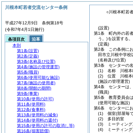
川根本町若者交流センター条例
○川根本町若
平成27年12月9日 条例第18号
(設置)
(令和7年4月1日施行)
第1条
町内外の若
う。)
を設置する。
条項目次
沿革
(定義)
本則
第2条
この条例に
第1条
(設置)
田市立川根中学校
第2条
(定義)
(名称及び位置)
第3条
(名称及び位置)
第3条
センターの
第4条
(施設の管理運営)
(1)
名称 川根本
第5条
(職員)
(2)
位置 川根本町
第6条
(使用可能な施設)
(施設の管理運営)
第7条
(施設の使用者)
第4条
センターは
第8条
(開館の期間)
(職員)
第9条
(事業)
第5条
教育委員会
第10条
(使用の許可)
(使用可能な施設)
第11条
(使用料)
第6条
センターに
第12条
(食事料)
(1)
個室
(部屋毎
第13条
(使用料の減免)
(2)
多目的室
第14条
(使用料の還付)
(3)
ミーティング
第15条
(使用の許可の取消し等)
(4)
ミーティング
第16条
(損害賠償)