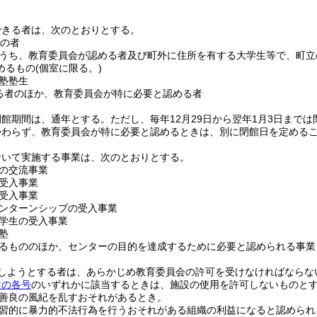
できる者は、次のとおりとする。
での者
うち、教育委員会が認める者及び町外に住所を有する大学生等で、町立
めるもの
(個室に限る。)
塾塾生
る者のほか、教育委員会が特に必要と認める者
開館期間は、通年とする。
ただし、毎年12月29日から翌年1月3日まで
かわらず、教育委員会が特に必要と認めるときは、別に閉館日を定める
おいて実施する事業は、次のとおりとする。
の交流事業
受入事業
受入事業
ンターンシップの受入事業
学生の受入事業
塾
るもののほか、センターの目的を達成するために必要と認められる事業
しようとする者は、あらかじめ教育委員会の許可を受けなければならな
次の各号
のいずれかに該当するときは、施設の使用を許可しないものと
善良の風紀を乱すおそれがあるとき。
習的に暴力的不法行為を行うおそれがある組織の利益になると認められ