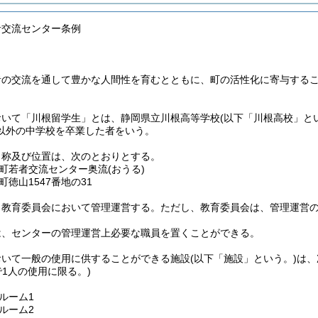
者交流センター条例
者の交流を通して豊かな人間性を育むとともに、町の活性化に寄与する
おいて「川根留学生」とは、静岡県立川根高等学校
(以下「川根高校」と
以外の中学校を卒業した者をいう。
名称及び位置は、次のとおりとする。
町若者交流センター奥流
(おうる)
徳山1547番地の31
、教育委員会において管理運営する。
ただし、教育委員会は、管理運営
は、センターの管理運営上必要な職員を置くことができる。
おいて一般の使用に供することができる施設
(以下「施設」という。)
は、
で1人の使用に限る。)
ルーム1
ルーム2