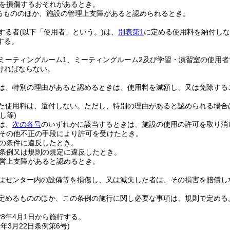
を損傷するおそれがあるとき。
るもののほか、施設の管理上支障があると認められるとき。
する者
(以下「使用者」という。)
は、
別表第1
に定める使用料を納付しな
する。
ミーティングルーム1、ミーティングルーム2及び学習・演習室の使用
ければならない。
は、特別の理由があると認めるときは、使用料を減額し、又は免除する
た使用料は、還付しない。
ただし、特別の理由があると認められる場合
し等)
は、
次の各号
のいずれかに該当するときは、施設の使用の許可を取り消
その他不正の手段により許可を受けたとき。
の条件に違反したとき。
条例又は規則の規定に違反したとき。
営上支障があると認めるとき。
はセンター内の設備等を損傷し、又は滅失した者は、その損害を賠償し
定めるもののほか、この条例の施行に関し必要な事項は、規則で定める
8年4月1日から施行する。
0年3月22日
条例第6号)