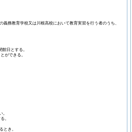
の義務教育学校又は川根高校において教育実習を行う者のうち、
は閉館日とする。
ことができる。
い。
する。
るとき。