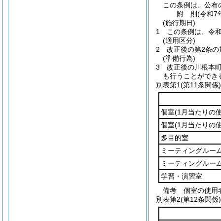
この条例は、公布
附
則
(令和7
(施行期日)
1
この条例は、令和
(適用区分)
2
改正後の第2条の
(準備行為)
3
改正後の川根本
も行うことができ
別表第1
(第11条関係)
個室
(1月当たりの
個室
(1月当たりの
多目的室
ミーティングルーム
ミーティングルーム
学習・演習室
備考 個室の使用
別表第2
(第12条関係)