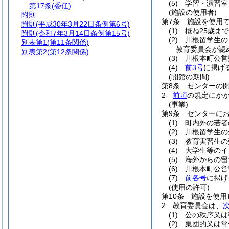
(5)
学習・演習室
第17条
(委任)
(施設の使用者)
附則
第7条
施設を使用
附則
(平成30年3月22日条例第6号)
(1)
概ね25歳ま
附則
(令和7年3月14日条例第15号)
(2)
川根留学生の
別表第1
(第11条関係)
教育委員会が認
別表第2
(第12条関係)
(3)
川根本町公営
(4)
前3号
に掲げ
(開館の期間)
第8条
センターの
2
前項
の規定にか
(事業)
第9条
センターに
(1)
町内外の若者
(2)
川根留学生の
(3)
教育実習生の
(4)
大学生等のイ
(5)
海外からの留
(6)
川根本町公営
(7)
前各号
に掲げ
(使用の許可)
第10条
施設を使用
2
教育委員会は、
(1)
公の秩序又は
(2)
集団的又は常