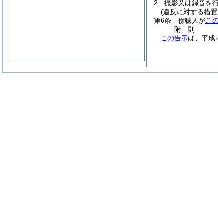
2
撮影又は録音を
(違反に対する措置
第6条
傍聴人が
こ
附
則
この告示
は、平成