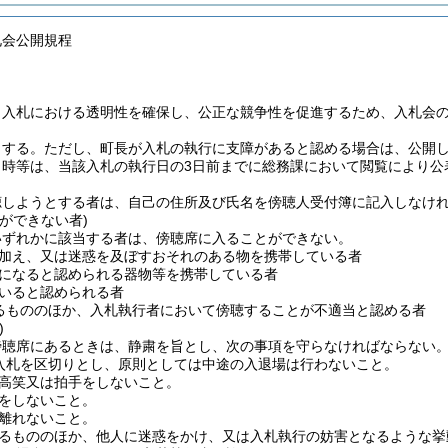
札会公開規程
、入札における透明性を確保し、公正な競争性を促進するため、入札会
とする。
ただし、町長が入札の執行に支障があると認める場合は、公開
日時等は、当該入札の執行日の3日前までに総務課において閲覧により公
聴しようとする者は、自己の住所及び氏名を傍聴人受付簿に記入しなけ
ができない者)
いずれかに該当する者は、傍聴席に入ることができない。
加え、又は迷惑を及ぼすおそれのある物を携帯している者
になると認められる器物等を携帯している者
いると認められる者
るもののほか、入札執行者において傍聴することが不適当と認める者
)
傍聴席にあるときは、静粛を旨とし、次の事項を守らなければならない
入札を区切りとし、原則としては中途の入退場は行わないこと。
高笑又は拍手をしないこと。
をしないこと。
離れないこと。
るもののほか、他人に迷惑をかけ、又は入札執行の妨害となるような挙