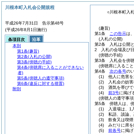
川根本町入札会公開規程
○川根本町入
平成26年7月31日 告示第48号
(趣旨)
(平成26年8月1日施行)
第1条
この告示
は
(入札の公開)
条項目次
沿革
第2条
入札は公開
本則
2
入札の会場及び
第1条
(趣旨)
(傍聴の手続)
第2条
(入札の公開)
第3条
入札会を傍
第3条
(傍聴の手続)
(傍聴席に入ること
第4条
(傍聴席に入ることができない
第4条
次の各号
の
者)
(1)
他人に危害を
第5条
(傍聴人の遵守事項)
(2)
入札会の妨害
第6条
(違反に対する措置)
(3)
酒気を帯びて
附則
(4)
前3号
に掲げ
(傍聴人の遵守事項
第5条
傍聴人は、
(1)
入退場は、1
(2)
私語、談論、
(3)
飲食又は喫煙
(4)
みだりに席を
(5)
前各号
に掲げ