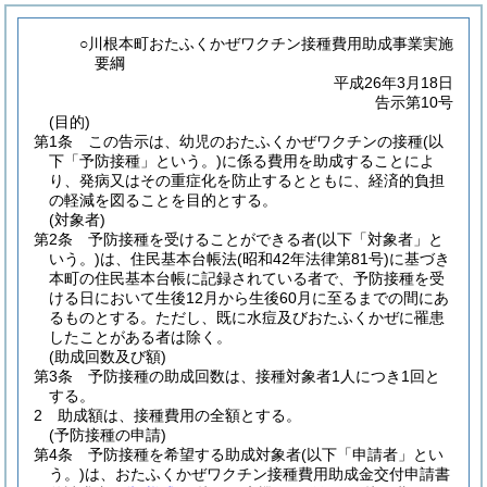
○川根本町おたふくかぜワクチン接種費用助成事業実施
要綱
平成26年3月18日
告示第10号
(目的)
第1条
この告示は、幼児のおたふくかぜワクチンの接種
(以
下「予防接種」という。)
に係る費用を助成することによ
り、発病又はその重症化を防止するとともに、経済的負担
の軽減を図ることを目的とする。
(対象者)
第2条
予防接種を受けることができる者
(以下「対象者」と
いう。)
は、住民基本台帳法
(昭和42年法律第81号)
に基づき
本町の住民基本台帳に記録されている者で、予防接種を受
ける日において生後12月から生後60月に至るまでの間にあ
るものとする。
ただし、既に水痘及びおたふくかぜに罹患
したことがある者は除く。
(助成回数及び額)
第3条
予防接種の助成回数は、接種対象者1人につき1回と
する。
2
助成額は、接種費用の全額とする。
(予防接種の申請)
第4条
予防接種を希望する助成対象者
(以下「申請者」とい
う。)
は、おたふくかぜワクチン接種費用助成金交付申請書