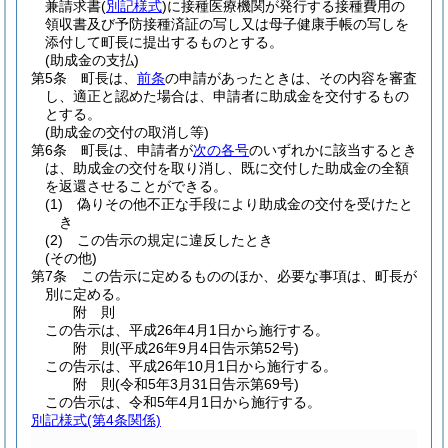
兼請求書
(
別記様式
)
に接種医療機関が発行する接種費用の
領収書及び予防接種済証の写し又は母子健康手帳の写しを
添付して町長に提出するものとする。
(助成金の支払)
第5条
町長は、
前条
の申請があったときは、その内容を審査
し、適正と認めた場合は、申請者に助成金を交付するもの
とする。
(助成金の交付の取消し等)
第6条
町長は、申請者が
次の各号
のいずれかに該当するとき
は、助成金の交付を取り消し、既に交付した助成金の全額
を返還させることができる。
(1)
偽りその他不正な手段により助成金の交付を受けたと
き
(2)
この告示の規定に違反したとき
(その他)
第7条
この告示に定めるもののほか、必要な事項は、町長が
別に定める。
附
則
この告示は、平成26年4月1日から施行する。
附
則
(平成26年9月4日
告示第52号)
この告示は、平成26年10月1日から施行する。
附
則
(令和5年3月31日
告示第69号)
この告示は、令和5年4月1日から施行する。
別記様式
(第4条関係)