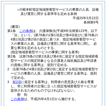
○川根本町指定地域密着型サービスの事業の人員、設備
及び運営に関する基準等を定める条例
平成25年3月22日
条例第9号
(趣旨)
第1条
この条例
は、介護保険法
(平成9年法律第123号。以下
「法」という。)
第78条の2第1項及び第4項並びに第78条の
4第1項及び第2項の規定に基づき、指定地域密着型サービ
スの事業の人員、設備及び運営に関する基準等に関し、必
要な事項を定めるものとする。
(指定地域密着型サービスの事業に関する基準)
第2条
法第78条の2第1項及び第4項に規定する指定地域密着
型サービスの指定対象となる介護老人福祉施設及び申請者
の資格に関する基準は、規則で定める。
2
法第78条の4第1項及び第2項に規定する指定地域密着型サ
ービスの事業の人員、設備及び運営に関する基準は、規則
で定める。
3
前2項
に規定する基準は、利用者の意思及び人格を尊重
し、常に利用者の立場に立った指定地域密着型サービスが
提供されるためのものでなければならない。
附
則
この条例
は、平成25年4月1日から施行する。