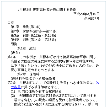
○川根本町後期高齢者医療に関する条例
平成20年3月10日
条例第1号
目次
第1章
総則
(第1条)
第2章
保険料
(第2条―第11条)
第3章
雑則
(第12条・第13条)
第4章
罰則
(第14条―第16条)
附則
第1章
総則
(趣旨)
第1条
この条例は、川根本町が行う後期高齢者医療に関し、
高齢者の医療の確保に関する法律
(昭和57年法律第80号。
以下「法」という。)
その他の法令に定めるもののほか、必
要な事項を定めるものとする。
第2章
保険料
(保険料を徴収すべき被保険者)
第2条
川根本町において保険料を徴収すべき被保険者は、
次
の各号
に掲げる被保険者とする。
(1)
町内に住所を有する被保険者
(2)
法第55条第1項
(法第55条の2第2項において準用する
場合を含む。)
の規定の適用を受ける被保険者であって、
病院等
(法第55条第1項に規定する病院等をいう。以下同