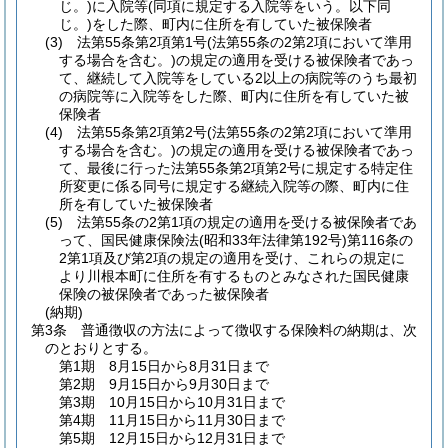
じ。)
に入院等
(同項に規定する入院等をいう。以下同
じ。)
をした際、町内に住所を有していた被保険者
(3)
法第55条第2項第1号
(法第55条の2第2項において準用
する場合を含む。)
の規定の適用を受ける被保険者であっ
て、継続して入院等をしている2以上の病院等のうち最初
の病院等に入院等をした際、町内に住所を有していた被
保険者
(4)
法第55条第2項第2号
(法第55条の2第2項において準用
する場合を含む。)
の規定の適用を受ける被保険者であっ
て、最後に行った法第55条第2項第2号に規定する特定住
所変更に係る同号に規定する継続入院等の際、町内に住
所を有していた被保険者
(5)
法第55条の2第1項の規定の適用を受ける被保険者であ
って、国民健康保険法
(昭和33年法律第192号)
第116条の
2第1項及び第2項の規定の適用を受け、これらの規定に
より川根本町に住所を有するものとみなされた国民健康
保険の被保険者であった被保険者
(納期)
第3条
普通徴収の方法によって徴収する保険料の納期は、次
のとおりとする。
第1期 8月15日から8月31日まで
第2期 9月15日から9月30日まで
第3期 10月15日から10月31日まで
第4期 11月15日から11月30日まで
第5期 12月15日から12月31日まで