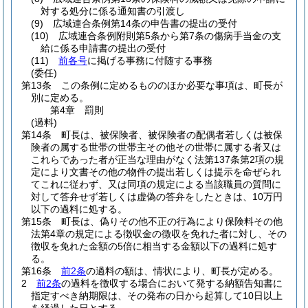
対する処分に係る通知書の引渡し
(9)
広域連合条例第14条の申告書の提出の受付
(10)
広域連合条例附則第5条から第7条の傷病手当金の支
給に係る申請書の提出の受付
(11)
前各号
に掲げる事務に付随する事務
(委任)
第13条
この条例に定めるもののほか必要な事項は、町長が
別に定める。
第4章
罰則
(過料)
第14条
町長は、被保険者、被保険者の配偶者若しくは被保
険者の属する世帯の世帯主その他その世帯に属する者又は
これらであった者が正当な理由がなく法第137条第2項の規
定により文書その他の物件の提出若しくは提示を命ぜられ
てこれに従わず、又は同項の規定による当該職員の質問に
対して答弁せず若しくは虚偽の答弁をしたときは、10万円
以下の過料に処する。
第15条
町長は、偽りその他不正の行為により保険料その他
法第4章の規定による徴収金の徴収を免れた者に対し、その
徴収を免れた金額の5倍に相当する金額以下の過料に処す
る。
第16条
前2条
の過料の額は、情状により、町長が定める。
2
前2条
の過料を徴収する場合において発する納額告知書に
指定すべき納期限は、その発布の日から起算して10日以上