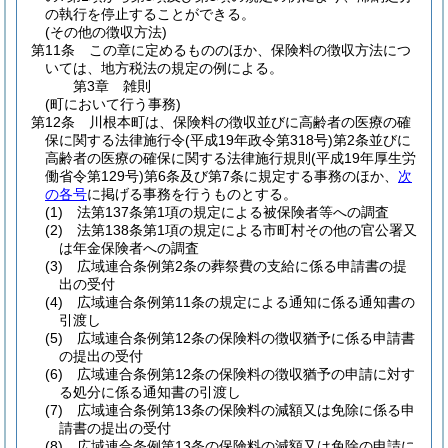
の執行を停止することができる。
(その他の徴収方法)
第11条
この章に定めるもののほか、保険料の徴収方法につ
いては、地方税法の規定の例による。
第3章
雑則
(町において行う事務)
第12条
川根本町は、保険料の徴収並びに高齢者の医療の確
保に関する法律施行令
(平成19年政令第318号)
第2条並びに
高齢者の医療の確保に関する法律施行規則
(平成19年厚生労
働省令第129号)
第6条及び第7条に規定する事務のほか、
次
の各号
に掲げる事務を行うものとする。
(1)
法第137条第1項の規定による被保険者等への調査
(2)
法第138条第1項の規定による市町村その他の官公署又
は年金保険者への調査
(3)
広域連合条例第2条の葬祭費の支給に係る申請書の提
出の受付
(4)
広域連合条例第11条の規定による通知に係る通知書の
引渡し
(5)
広域連合条例第12条の保険料の徴収猶予に係る申請書
の提出の受付
(6)
広域連合条例第12条の保険料の徴収猶予の申請に対す
る処分に係る通知書の引渡し
(7)
広域連合条例第13条の保険料の減額又は免除に係る申
請書の提出の受付
(8)
広域連合条例第13条の保険料の減額又は免除の申請に