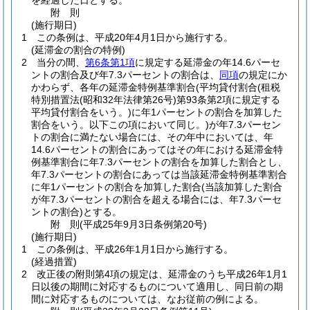
を経過した日とする。
附
則
(施行期日)
1
この条例は、平成20年4月1日から施行する。
(延滞金の割合の特例)
2
当分の間、
第6条第1項
に規定する延滞金の年14.6パーセ
ントの割合及び年7.3パーセントの割合は、
同項
の規定にか
かわらず、各年の延滞金特例基準割合
(平均貸付割合
(租税
特別措置法
(昭和32年法律第26号)
第93条第2項に規定する
平均貸付割合をいう。)
に年1パーセントの割合を加算した
割合をいう。以下この項において同じ。)
が年7.3パーセン
トの割合に満たない場合には、その年中においては、年
14.6パーセントの割合にあってはその年における延滞金特
例基準割合に年7.3パーセントの割合を加算した割合とし、
年7.3パーセントの割合にあっては当該延滞金特例基準割合
に年1パーセントの割合を加算した割合
(当該加算した割合
が年7.3パーセントの割合を超える場合には、年7.3パーセ
ントの割合)
とする。
附
則
(平成25年9月3日
条例第20号)
(施行期日)
1
この条例は、平成26年1月1日から施行する。
(経過措置)
2
改正後の附則第4項の規定は、延滞金のうち平成26年1月1
日以後の期間に対応するものについて適用し、同日前の期
間に対応するものについては、なお従前の例による。