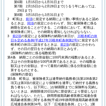
第6期 1月15日から1月31日まで
第7期 2月15日から2月28日まで
(うるう年にあっては、
29日まで)
第8期 3月15日から3月31日まで
2
町長は、
前項
に規定する納期により難い事情があると認め
るときは、
同項
の規定にかかわらず、別に被保険者に係る
納期を定めることができる。
この場合において、町長は、
被保険者に対し、その納期を通知しなければならない。
3
前2項
の規定による保険料の納期の末日が、
川根本町の休
日を定める条例
(平成17年川根本町条例第2号)
に規定する川
根本町の休日に該当するときは、
前2項
の規定にかかわら
ず、その日の翌日をその納期の末日とみなす。
(保険料の納付に係る端数処理)
第4条
納期ごとの分割金額に100円未満の端数があるとき、
又はその分割金額が100円未満であるときは、その端数金
額又はその全額は、すべて最初の納期に係る分割金額に合
算するものとする。
(保険料の督促)
第5条
町長は、被保険者又は連帯納付義務者
(法第108条第2
項又は第3項の規定により保険料を連帯して納付する義務を
負う者をいう。以下同じ。)
が納期限までに保険料を完納し
ないときは、納期限後20日以内に督促状により督促しなけ
ればならない。
ただし、静岡県後期高齢者医療広域連合後
期高齢者医療に関する条例
(平成19年静岡県後期高齢者医療
広域連合条例第34号。以下「広域連合条例」という。)
第