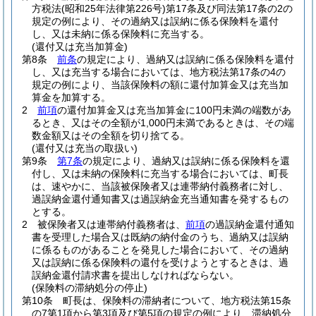
方税法
(昭和25年法律第226号)
第17条及び同法第17条の2の
規定の例により、その過納又は誤納に係る保険料を還付
し、又は未納に係る保険料に充当する。
(還付又は充当加算金)
第8条
前条
の規定により、過納又は誤納に係る保険料を還付
し、又は充当する場合においては、地方税法第17条の4の
規定の例により、当該保険料の額に還付加算金又は充当加
算金を加算する。
2
前項
の還付加算金又は充当加算金に100円未満の端数があ
るとき、又はその全額が1,000円未満であるときは、その端
数金額又はその全額を切り捨てる。
(還付又は充当の取扱い)
第9条
第7条
の規定により、過納又は誤納に係る保険料を還
付し、又は未納の保険料に充当する場合においては、町長
は、速やかに、当該被保険者又は連帯納付義務者に対し、
過誤納金還付通知書又は過誤納金充当通知書を発するもの
とする。
2
被保険者又は連帯納付義務者は、
前項
の過誤納金還付通知
書を受理した場合又は既納の納付金のうち、過納又は誤納
に係るものがあることを発見した場合において、その過納
又は誤納に係る保険料の還付を受けようとするときは、過
誤納金還付請求書を提出しなければならない。
(保険料の滞納処分の停止)
第10条
町長は、保険料の滞納者について、地方税法第15条
の7第1項から第3項及び第5項の規定の例により、滞納処分