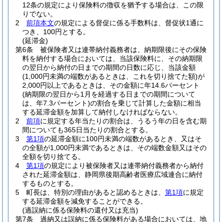
12条の規定により保険料の徴収を猶予する場合は、この限
りでない。
2
前項本文
の規定による督促に係る手数料は、督促状1通に
つき、100円とする。
(延滞金)
第6条
被保険者又は連帯納付義務者は、納期限後にその保険
料を納付する場合においては、当該保険料に、その納期限
の翌日から納付の日までの期間の日数に応じ、当該金額
(1,000円未満の端数があるときは、これを切り捨てた額)
が
2,000円以上であるときは、その金額に年14.6パーセント
(納期限の翌日から1月を経過する日までの期間について
は、年7.3パーセント)
の割合を乗じて計算した金額に相当
する延滞金額を加算して納付しなければならない。
2
前項
に規定する年当たりの割合は、うるう年の日を含む期
間についても365日当たりの割合とする。
3
第1項
の延滞金額に100円未満の端数があるとき、又はそ
の全額が1,000円未満であるときは、その端数金額又はその
全額を切り捨てる。
4
第1項
の規定により被保険者又は連帯納付義務者から納付
された延滞金額は、静岡県後期高齢者医療広域連合に納付
するものとする。
5
町長は、特別の理由があると認めるときは、
第1項
に規定
する延滞金額を減免することができる。
(過誤納に係る保険料の還付又は充当)
第7条
過納又は誤納に係る保険料がある場合においては、地