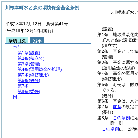
川根本町水と森の環境保全基金条例
○川根本町水
平成18年12月12日 条例第41号
(設置)
(平成18年12月12日施行)
第1条
地球温暖化
町水と森の環境保
条項目次
沿革
(積立て)
本則
第2条
基金として
第1条
(設置)
(管理)
第2条
(積立て)
第3条
基金に属す
第3条
(管理)
(運用益金の処理)
第4条
(運用益金の処理)
第4条
基金の運用
第5条
(繰替運用)
(繰替運用)
第6条
(処分)
第5条
町長は、財
第7条
できる。
第8条
(委任)
(処分)
附則
第6条
基金は、水
第7条
前条
の規定
(委任)
第8条
この条例
に
附
則
この条例
は、公布