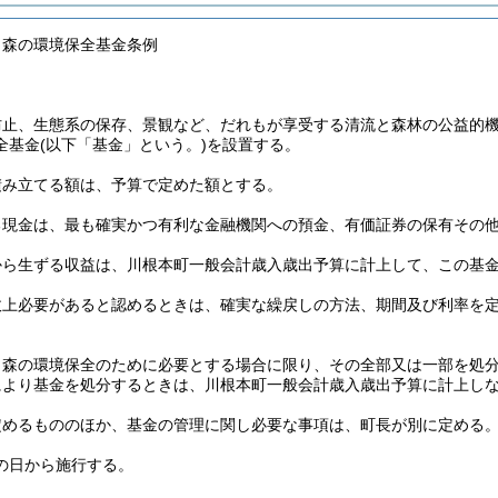
と森の環境保全基金条例
防止、生態系の保存、景観など、だれもが享受する清流と森林の公益的
全基金
(以下「基金」という。)
を設置する。
積み立てる額は、予算で定めた額とする。
る現金は、最も確実かつ有利な金融機関への預金、有価証券の保有その
から生ずる収益は、川根本町一般会計歳入歳出予算に計上して、この基
政上必要があると認めるときは、確実な繰戻しの方法、期間及び利率を
と森の環境保全のために必要とする場合に限り、その全部又は一部を処
により基金を処分するときは、川根本町一般会計歳入歳出予算に計上し
定めるもののほか、基金の管理に関し必要な事項は、町長が別に定める
の日から施行する。