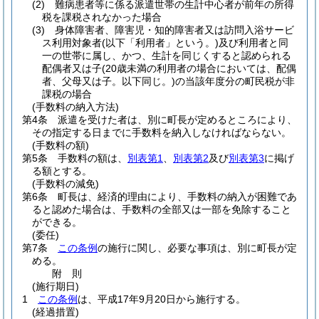
(2)
難病患者等に係る派遣世帯の生計中心者が前年の所得
税を課税されなかった場合
(3)
身体障害者、障害児・知的障害者又は訪問入浴サービ
ス利用対象者
(以下「利用者」という。)
及び利用者と同
一の世帯に属し、かつ、生計を同じくすると認められる
配偶者又は子
(20歳未満の利用者の場合においては、配偶
者、父母又は子。以下同じ。)
の当該年度分の町民税が非
課税の場合
(手数料の納入方法)
第4条
派遣を受けた者は、別に町長が定めるところにより、
その指定する日までに手数料を納入しなければならない。
(手数料の額)
第5条
手数料の額は、
別表第1
、
別表第2
及び
別表第3
に掲げ
る額とする。
(手数料の減免)
第6条
町長は、経済的理由により、手数料の納入が困難であ
ると認めた場合は、手数料の全部又は一部を免除すること
ができる。
(委任)
第7条
この条例
の施行に関し、必要な事項は、別に町長が定
める。
附
則
(施行期日)
1
この条例
は、平成17年9月20日から施行する。
(経過措置)