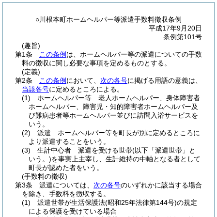
○川根本町ホームヘルパー等派遣手数料徴収条例
平成17年9月20日
条例第101号
(趣旨)
第1条
この条例
は、ホームヘルパー等の派遣についての手数
料の徴収に関し必要な事項を定めるものとする。
(定義)
第2条
この条例
において、
次の各号
に掲げる用語の意義は、
当該各号
に定めるところによる。
(1)
ホームヘルパー等 老人ホームヘルパー、身体障害者
ホームヘルパー、障害児・知的障害者ホームヘルパー及
び難病患者等ホームヘルパー並びに訪問入浴サービスを
いう。
(2)
派遣 ホームヘルパー等を町長が別に定めるところに
より派遣することをいう。
(3)
生計中心者 派遣を受ける世帯
(以下「派遣世帯」と
いう。)
を事実上主宰し、生計維持の中軸となる者として
町長が認めた者をいう。
(手数料の徴収)
第3条
派遣については、
次の各号
のいずれかに該当する場合
を除き、手数料を徴収する。
(1)
派遣世帯が生活保護法
(昭和25年法律第144号)
の規定
による保護を受けている場合