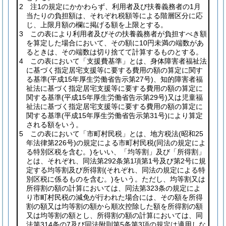
2 注1の規定にかかわらず、利用者及び扶養義務者の1月
当たりの負担額は、それぞれ税額等による階層区分に応
じ、上限月額の欄に掲げる額を上限とする。
3 この表により利用者及びその扶養義務者が負担すべき額
を算定した場合において、その額に10円未満の端数があ
るときは、その端数は切り捨てて計算するものとする。
4 この表において「支援費基準」とは、身体障害者福祉法
に基づく指定居宅支援等に要する費用の額の算定に関す
る基準
(平成15年厚生労働省告示第27号)
、知的障害者福
祉法に基づく指定居宅支援等に要する費用の額の算定に
関する基準
(平成15年厚生労働省告示第29号)
又は児童福
祉法に基づく指定居宅支援等に要する費用の額の算定に
関する基準
(平成15年厚生労働省告示第31号)
により算定
される額をいう。
5 この表において「市町村民税」とは、地方税法
(昭和25
年法律第226号)
の規定による市町村民税
(同法の規定によ
る特別区税を含む。)
をいい、「均等割」及び「所得割」
とは、それぞれ、同法第292条第1項第1号及び第2号に規
定する均等割及び所得割
(それぞれ、同法の規定による特
別区税に係るものを含む。)
をいう。ただし、均等割又は
所得割の額の計算においては、同法第323条の規定によ
り市町村民税の減免が行われた場合には、その額を所得
割の額又は均等割の額から順次控除した額を所得割の額
又は均等割の額とし、所得割の額の計算においては、同
法第314条の7及び同法附則第5条第3項の規定は適用しな