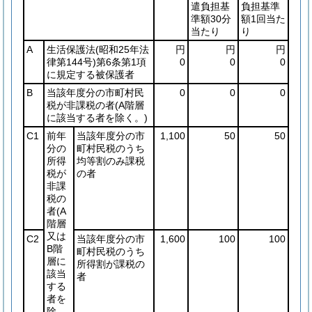
遣負担基
負担基準
準額30分
額1回当た
当たり
り
A
生活保護法
(昭和25年法
円
円
円
律第144号)
第6条第1項
0
0
0
に規定する被保護者
B
当該年度分の市町村民
0
0
0
税が非課税の者
(A階層
に該当する者を除く。)
C1
前年
当該年度分の市
1,100
50
50
分の
町村民税のうち
所得
均等割のみ課税
税が
の者
非課
税の
者
(A
階層
又は
C2
当該年度分の市
1,600
100
100
B階
町村民税のうち
層に
所得割が課税の
該当
者
する
者を
除