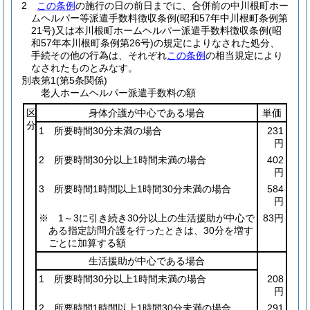
2
この条例
の施行の日の前日までに、合併前の中川根町ホー
ムヘルパー等派遣手数料徴収条例
(昭和57年中川根町条例第
21号)
又は本川根町ホームヘルパー派遣手数料徴収条例
(昭
和57年本川根町条例第26号)
の規定によりなされた処分、
手続その他の行為は、それぞれ
この条例
の相当規定により
なされたものとみなす。
別表第1
(第5条関係)
老人ホームヘルパー派遣手数料の額
区
身体介護が中心である場合
単価
分
1 所要時間30分未満の場合
231
円
2 所要時間30分以上1時間未満の場合
402
円
3 所要時間1時間以上1時間30分未満の場合
584
円
※ 1～3に引き続き30分以上の生活援助が中心で
83円
ある指定訪問介護を行ったときは、30分を増す
ごとに加算する額
生活援助が中心である場合
1 所要時間30分以上1時間未満の場合
208
円
2 所要時間1時間以上1時間30分未満の場合
291