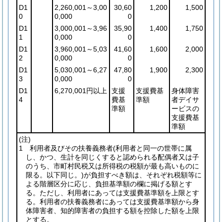
D1
2,260,001～3,00
30,60
1,200
1,500
0
0,000
0
D1
3,000,001～3,96
35,90
1,400
1,750
1
0,000
0
D1
3,960,001～5,03
41,60
1,600
2,000
2
0,000
0
D1
5,030,001～6,27
47,80
1,900
2,300
3
0,000
0
D1
6,270,001円以上
支援
支援費基
身体障害
4
費基
準額
者デイサ
準額
ービスの
支援費基
準額
(注)
1 利用者及びその扶養義務者
(利用者と同一の世帯に属
し、かつ、生計を同じくすると認められる配偶者又は子
のうち、市町村民税又は所得税の税額が最も高いものに
限る。以下同じ。)
が負担すべき額は、それぞれ税額等に
よる階層区分に応じ、負担基準額の欄に掲げる額とす
る。ただし、利用者にあっては支援費基準額を上限とす
る。利用者の扶養義務者にあっては支援費基準額から身
体障害者、知的障害者の負担する額を控除した額を上限
とする。