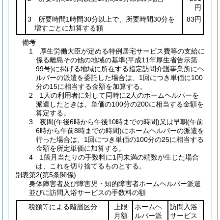
円
3 所要時間1時間30分以上で、所要時間30分を
83円
増すごとに加算する額
備考
1 厚生労働大臣が定める特例居宅サービス費等の支給に
係る離島その他の地域の基準(平成11年厚生省告示第
99号)に掲げる地域に所在する指定訪問介護事業所にヘ
ルパーの派遣を委託した場合は、1回につき単価に100
分の15に相当する金額を加算する。
2 1人の利用者に対して同時に2人のホームヘルパーを
派遣したときは、単価の100分の200に相当する金額を
算定する。
3 夜間(午後6時から午後10時までの時間)又は早朝(午前
6時から午前8時までの時間)にホームヘルパーの派遣を
行った場合は、1回につき単価の100分の25に相当する
金額を所定単価に加算する。
4 1箇月当たりの手数料に1円未満の端数が生じた場合
は、これを切り捨てるものとする。
別表第2
(第5条関係)
身体障害者及び障害児・知的障害者ホームヘルパー派遣
並びに訪問入浴サービスの手数料の額
税額等による階層区分
上限
ホームヘ
訪問入浴
月額
ルパー派
サービス