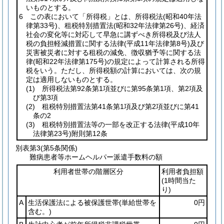
いものとする。
6 この表において「所得税」とは、所得税法
(昭和40年法
律第33号)
、租税特別措置法
(昭和32年法律第26号)
、経済
社会の変化等に対応して早急に講ずべき所得税及び法人
税の負担軽減措置に関する法律
(平成11年法律第8号)
及び
災害被災者に対する租税の減免、徴収猶予等に関する法
律
(昭和22年法律第175号)
の規定によって計算される所得
税をいう。ただし、所得税額の計算においては、次の規
定は適用しないものとする。
(1)
所得税法第92条第1項並びに第95条第1項、第2項及
び第3項
(2)
租税特別措置法第41条第1項及び第2項並びに第41
条の2
(3)
租税特別措置法等の一部を改正する法律
(平成10年
法律第23号)
附則第12条
別表第3
(第5条関係)
難病患者等ホームヘルパー派遣手数料の額
利用者世帯の階層区分
利用者負担額
(1時間当た
り)
A
生活保護法による被保護世帯
(単給世帯を
0円
含む。)