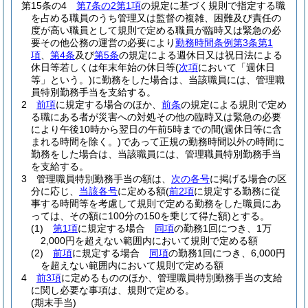
第15条の4
第7条の2第1項
の規定に基づく規則で指定する職
を占める職員のうち管理又は監督の複雑、困難及び責任の
度が高い職員として規則で定める職員が臨時又は緊急の必
要その他公務の運営の必要により
勤務時間条例第3条第1
項
、
第4条
及び
第5条
の規定による週休日又は祝日法による
休日等若しくは年末年始の休日等
(
次項
において「週休日
等」という。)
に勤務をした場合は、当該職員には、管理職
員特別勤務手当を支給する。
2
前項
に規定する場合のほか、
前条
の規定による規則で定め
る職にある者が災害への対処その他の臨時又は緊急の必要
により午後10時から翌日の午前5時までの間
(週休日等に含
まれる時間を除く。)
であって正規の勤務時間以外の時間に
勤務をした場合は、当該職員には、管理職員特別勤務手当
を支給する。
3
管理職員特別勤務手当の額は、
次の各号
に掲げる場合の区
分に応じ、
当該各号
に定める額
(
前2項
に規定する勤務に従
事する時間等を考慮して規則で定める勤務をした職員にあ
っては、その額に100分の150を乗じて得た額)
とする。
(1)
第1項
に規定する場合
同項
の勤務1回につき、1万
2,000円を超えない範囲内において規則で定める額
(2)
前項
に規定する場合
同項
の勤務1回につき、6,000円
を超えない範囲内において規則で定める額
4
前3項
に定めるもののほか、管理職員特別勤務手当の支給
に関し必要な事項は、規則で定める。
(期末手当)