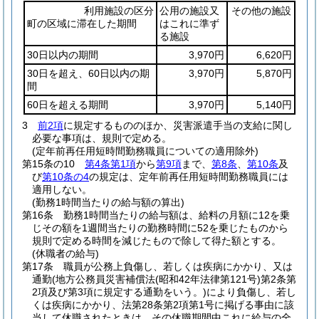
利用施設の区分
公用の施設又
その他の施設
町の区域に滞在した期間
はこれに準ず
る施設
30日以内の期間
3,970円
6,620円
30日を超え、60日以内の期
3,970円
5,870円
間
60日を超える期間
3,970円
5,140円
3
前2項
に規定するもののほか、災害派遣手当の支給に関し
必要な事項は、規則で定める。
(定年前再任用短時間勤務職員についての適用除外)
第15条の10
第4条第1項
から
第9項
まで、
第8条
、
第10条
及
び
第10条の4
の規定は、定年前再任用短時間勤務職員には
適用しない。
(勤務1時間当たりの給与額の算出)
第16条
勤務1時間当たりの給与額は、給料の月額に12を乗
じその額を1週間当たりの勤務時間に52を乗じたものから
規則で定める時間を減じたもので除して得た額とする。
(休職者の給与)
第17条
職員が公務上負傷し、若しくは疾病にかかり、又は
通勤
(地方公務員災害補償法
(昭和42年法律第121号)
第2条第
2項及び第3項に規定する通勤をいう。)
により負傷し、若し
くは疾病にかかり、法第28条第2項第1号に掲げる事由に該
当して休職されたときは、その休職期間中これに給与の全