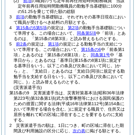
(2)
前項
の職員のうち定年前再任用短時間勤務職員 当該
定年前再任用短時間勤務職員の勤勉手当基礎額に100分
の51.25を乗じて得た額の総額
3
前項
の勤勉手当基礎額は、それぞれその基準日現在におい
て職員が受けるべき給料の月額とする。
4
第15条の5第5項
の規定は、
第2項
の勤勉手当基礎額につい
て準用する。
この場合において、
同条第5項
中「前項」とあ
るのは、「第15条の8第3項」と読み替えるものとする。
5
前2条
の規定は、
第1項
の規定による勤勉手当の支給につ
いて準用する。
この場合において、
第15条の6
中「前条第1
項」とあるのは「第15条の8第1項」と、
同条第1号
中「基
準日から」とあるのは「基準日
(第15条の8第1項に規定す
る基準日をいう。以下この条及び次条において同じ。)
か
ら」と、「支給日」とあるのは「支給日
(同項に規定する勤
勉手当を支給する日をいう。以下この条及び次条において
同じ。)
」と読み替えるものとする。
(災害派遣手当)
第15条の9
災害派遣手当は、災害対策基本法
(昭和36年法律
第223号)
第32条第1項
(武力攻撃事態等における国民保護の
ための措置に関する法律
(平成16年法律第112号)
第154条に
おいて準用する場合を含む。)
に規定する職員で、住所又は
居所を離れて町の区域に滞在することを要するものに支給
する。
2
災害派遣手当の額は、1日につき、町の区域に滞在した期
間及び利用施設の区分に応じ、
次の表
に掲げる額とする。