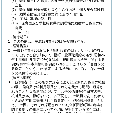
(6)
静岡県市町村職員共済組合の貸付償還金及び貯金の積
立金
(7)
静岡県町村会が取り扱う生命保険料、個人年金保険料
(8)
勤労者財産形成貯蓄契約に基づく預貯金
(9)
庁舎駐車場の使用料
(10)
保育園及び学校給食共同調理場に勤務する職員の給
食費
附
則
(施行期日)
1
この条例は、平成17年9月20日から施行する。
(経過措置)
2
平成17年9月20日
(以下「新町設置の日」という。)
の前日
までにおける合併前の中川根町一般職職員給与条例
(昭和26
年中川根町条例第40号)
又は本川根町職員の給与に関する条
例
(昭和32年本川根町条例第17号)
(以下これらを「合併前の
条例等」という。)
の規定による給与については、なお合併
前の条例等の例による。
(給与の調整)
3
任命権者は、この条例の規定により決定された職員の職務
の級、号給又は給料月額及びこれらを受ける期間に通算さ
れることとなる期間について、合併関係町等
(合併前の中川
根町又は本川根町をいう。以下同じ。)
の職員であった者で
引き続き本町に採用された職員
(以下「継続採用職員」とい
う。)
の間にそれぞれ採用されていた合併関係町等の給与に
関する制度の相違によって不均衡が生じている場合には、