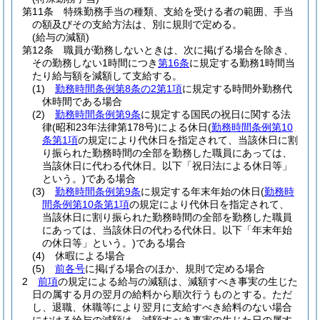
第11条
特殊勤務手当の種類、支給を受ける者の範囲、手当
の額及びその支給方法は、別に規則で定める。
(給与の減額)
第12条
職員が勤務しないときは、次に掲げる場合を除き、
その勤務しない1時間につき
第16条
に規定する勤務1時間当
たり給与額を減額して支給する。
(1)
勤務時間条例第8条の2第1項
に規定する時間外勤務代
休時間である場合
(2)
勤務時間条例第9条
に規定する国民の祝日に関する法
律
(昭和23年法律第178号)
による休日
(
勤務時間条例第10
条第1項
の規定により代休日を指定されて、当該休日に割
り振られた勤務時間の全部を勤務した職員にあっては、
当該休日に代わる代休日。以下「祝日法による休日等」
という。)
である場合
(3)
勤務時間条例第9条
に規定する年末年始の休日
(
勤務時
間条例第10条第1項
の規定により代休日を指定されて、
当該休日に割り振られた勤務時間の全部を勤務した職員
にあっては、当該休日の代わる代休日。以下「年末年始
の休日等」という。)
である場合
(4)
休暇による場合
(5)
前各号
に掲げる場合のほか、規則で定める場合
2
前項
の規定による給与の減額は、減額すべき事実の生じた
日の属する月の翌月の給料から順次行うものとする。
ただ
し、退職、休職等により翌月に支給すべき給料のない場合