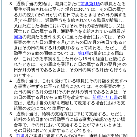
3
通勤手当の支給は、職員に新たに
前条第1項
の職員となる
要件が具備されるに至った場合においては、その日の属す
る月の翌月
(その日が月の初日であるときはその日の属する
月)
から開始し、通勤手当を支給されている職員が離職し、
又は死亡した場合においてはそれぞれの者が離職し、又は
死亡した日の属する月、通勤手当を支給されている職員が
同項
の職員たる要件を欠くに至った場合においては、その
事実の生じた日の属する月
(これらの日が月の初日であると
きはその日の属する月の前月)
をもって終わる。
ただし、通
勤手当の支給の開始については、
第1項
の規定による届出
が、これに係る事実を生じた日から15日を経過した後にさ
れたときは、その届出を受理した日の属する月の翌月
(その
日が月の初日であるときは、その日の属する月)
から行うも
のとする。
4
通勤手当は、これを受けている職員にその月額を変更すべ
き事実が生ずるに至った場合においては、その事実の生じ
た日の属する月の翌月
(その日が月の初日であるときは、そ
の日の属する月)
から支給額を改定する。
前項ただし書
の規
定は、通勤手当の月額を増額して改定する場合における支
給額の改定について準用する。
5
通勤手当は、給料の支給方法に準じて支給する。
ただし、
給料の支給日までに通勤手当に係る事実が確認できない場
合等で、その日において支給することができないときは、
その日後において支給することができる。
6
前条
及び本条に規定するもののほか、通勤手当の支給に関