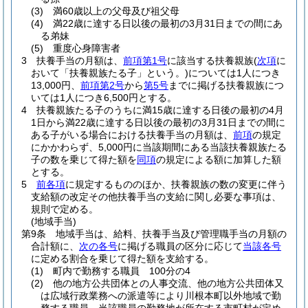
(3)
満60歳以上の父母及び祖父母
(4)
満22歳に達する日以後の最初の3月31日までの間にあ
る弟妹
(5)
重度心身障害者
3
扶養手当の月額は、
前項第1号
に該当する扶養親族
(
次項
に
おいて「扶養親族たる子」という。)
については1人につき
13,000円、
前項第2号
から
第5号
までに掲げる扶養親族につ
いては1人につき6,500円とする。
4
扶養親族たる子のうちに満15歳に達する日後の最初の4月
1日から満22歳に達する日以後の最初の3月31日までの間に
ある子がいる場合における扶養手当の月額は、
前項
の規定
にかかわらず、5,000円に当該期間にある当該扶養親族たる
子の数を乗じて得た額を
同項
の規定による額に加算した額
とする。
5
前各項
に規定するもののほか、扶養親族の数の変更に伴う
支給額の改定その他扶養手当の支給に関し必要な事項は、
規則で定める。
(地域手当)
第9条
地域手当は、給料、扶養手当及び管理職手当の月額の
合計額に、
次の各号
に掲げる職員の区分に応じて
当該各号
に定める割合を乗じて得た額を支給する。
(1)
町内で勤務する職員 100分の4
(2)
他の地方公共団体との人事交流、他の地方公共団体又
は広域行政業務への派遣等により川根本町以外地域で勤