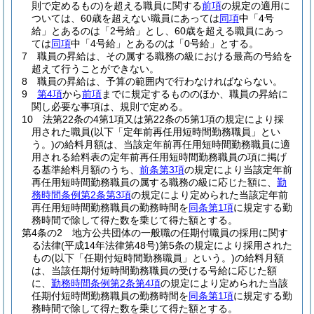
則で定めるもの)
を超える職員に関する
前項
の規定の適用に
ついては、60歳を超えない職員にあっては
同項
中「4号
給」とあるのは「2号給」とし、60歳を超える職員にあっ
ては
同項
中「4号給」とあるのは「0号給」とする。
7
職員の昇給は、その属する職務の級における最高の号給を
超えて行うことができない。
8
職員の昇給は、予算の範囲内で行わなければならない。
9
第4項
から
前項
までに規定するもののほか、職員の昇給に
関し必要な事項は、規則で定める。
10
法第22条の4第1項又は第22条の5第1項の規定により採
用された職員
(以下「定年前再任用短時間勤務職員」とい
う。)
の給料月額は、当該定年前再任用短時間勤務職員に適
用される給料表の定年前再任用短時間勤務職員の項に掲げ
る基準給料月額のうち、
前条第3項
の規定により当該定年前
再任用短時間勤務職員の属する職務の級に応じた額に、
勤
務時間条例第2条第3項
の規定により定められた当該定年前
再任用短時間勤務職員の勤務時間を
同条第1項
に規定する勤
務時間で除して得た数を乗じて得た額とする。
第4条の2
地方公共団体の一般職の任期付職員の採用に関す
る法律
(平成14年法律第48号)
第5条の規定により採用された
もの
(以下「任期付短時間勤務職員」という。)
の給料月額
は、当該任期付短時間勤務職員の受ける号給に応じた額
に、
勤務時間条例第2条第4項
の規定により定められた当該
任期付短時間勤務職員の勤務時間を
同条第1項
に規定する勤
務時間で除して得た数を乗じて得た額とする。