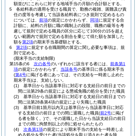
額並びにこれらに対する地域手当の月額の合計額とする。
5
各給料表の適用を受ける職員で、勤務の複雑、困難及び責
任の度等を考慮して当該各給料表につき規則で定めるもの
については、
前項
の規定にかかわらず、
同項
に規定する合
計額に、給料の月額に職の職制上の段階、職務の級等を考
慮して規則で定める職員の区分に応じて100分の15を超え
ない範囲内で規則で定める割合を乗じて得た額を加算した
額を
第2項
の期末手当基礎額とする。
6
第2項
に規定する在職期間の算定に関し必要な事項は、規
則で定める。
(期末手当の支給制限)
第15条の6
次の各号
のいずれかに該当する者には、
前条第1
項
の規定にかかわらず、
当該各号
の基準日に係る期末手当
(
第4号
に掲げる者にあっては、その支給を一時差し止めた
期末手当)
は、支給しない。
(1)
基準日から当該基準日に対応する支給日の前日までの
間に法第29条の規定による懲戒免職の処分を受けた職員
(2)
基準日から当該基準日に対応する支給日の前日までの
間に法第28条第4項の規定により失職した職員
(3)
基準日前1箇月以内又は基準日から当該基準日に対応
する支給日の前日までの間に退職した職員
(
前2号
に掲げ
る者を除く。)
で、その退職した日から当該支給日の前日
までの間に拘禁刑以上の刑に処せられたもの
(4)
次条第1項
の規定により期末手当の支給を一時差し止
める処分を受けた者
(当該処分を取り消された者を除