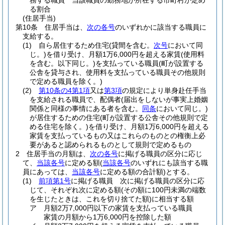
務する職員 当該職員の勤務地が所在する市町村が定め
る割合
(住居手当)
第10条
住居手当は、
次の各号
のいずれかに該当する職員に
支給する。
(1)
自ら居住するため住宅
(貸間を含む。
次号
において同
じ。)
を借り受け、月額1万6,000円を超える家賃
(使用料
を含む。以下同じ。)
を支払っている職員
(町が設置する
公舎を貸与され、使用料を支払っている職員その他規則
で定める職員を除く。)
(2)
第10条の4第1項
又は
第3項
の規定により単身赴任手当
を支給される職員で、配偶者
(届出をしないが事実上婚姻
関係と同様の事情にある者を含む。
同条
において同じ。)
が居住するための住宅
(町が設置する公舎その他規則で定
める住宅を除く。)
を借り受け、月額1万6,000円を超える
家賃を支払っているもの又はこれらのものとの権衡上必
要があると認められるものとして規則で定めるもの
2
住居手当の月額は、
次の各号
に掲げる職員の区分に応じ
て、
当該各号
に定める額
(
当該各号
のいずれにも該当する職
員にあっては、
当該各号
に定める額の合計額)
とする。
(1)
前項第1号
に掲げる職員 次に掲げる職員の区分に応
じて、それぞれ次に定める額
(その額に100円未満の端数
を生じたときは、これを切り捨てた額)
に相当する額
ア
月額2万7,000円以下の家賃を支払っている職員
家賃の月額から1万6,000円を控除した額