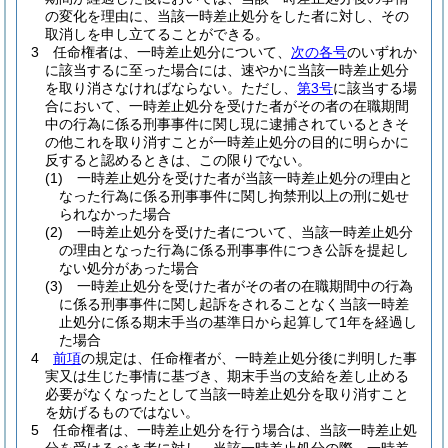
の変化を理由に、当該一時差止処分をした者に対し、その
取消しを申し立てることができる。
3
任命権者は、一時差止処分について、
次の各号
のいずれか
に該当するに至った場合には、速やかに当該一時差止処分
を取り消さなければならない。
ただし、
第3号
に該当する場
合において、一時差止処分を受けた者がその者の在職期間
中の行為に係る刑事事件に関し現に逮捕されているときそ
の他これを取り消すことが一時差止処分の目的に明らかに
反すると認めるときは、この限りでない。
(1)
一時差止処分を受けた者が当該一時差止処分の理由と
なった行為に係る刑事事件に関し拘禁刑以上の刑に処せ
られなかった場合
(2)
一時差止処分を受けた者について、当該一時差止処分
の理由となった行為に係る刑事事件につき公訴を提起し
ない処分があった場合
(3)
一時差止処分を受けた者がその者の在職期間中の行為
に係る刑事事件に関し起訴をされることなく当該一時差
止処分に係る期末手当の基準日から起算して1年を経過し
た場合
4
前項
の規定は、任命権者が、一時差止処分後に判明した事
実又は生じた事情に基づき、期末手当の支給を差し止める
必要がなくなったとして当該一時差止処分を取り消すこと
を妨げるものではない。
5
任命権者は、一時差止処分を行う場合は、当該一時差止処