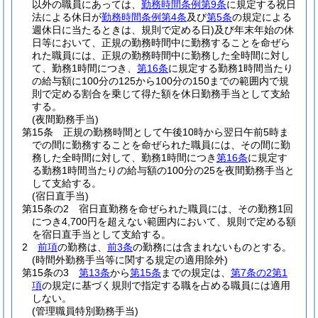
以外の職員にあっては、
勤務時間条例第9条
に規定する祝日
法による休日が
勤務時間条例第4条
及び
第5条
の規定による
週休日に当たるときは、規則で定める日)
及び年末年始の休
日等において、正規の勤務時間中に勤務することを命ぜら
れた職員には、正規の勤務時間中に勤務した全時間に対し
て、勤務1時間につき、
第16条
に規定する勤務1時間当たり
の給与額に100分の125から100分の150までの範囲内で規
則で定める割合を乗じて得た額を休日勤務手当として支給
する。
(夜間勤務手当)
第15条
正規の勤務時間として午後10時から翌日午前5時ま
での間に勤務することを命ぜられた職員には、その間に勤
務した全時間に対して、勤務1時間につき
第16条
に規定す
る勤務1時間当たりの給与額の100分の25を夜間勤務手当と
して支給する。
(宿日直手当)
第15条の2
宿日直勤務を命ぜられた職員には、その勤務1回
につき4,700円を超えない範囲内において、規則で定める額
を宿日直手当として支給する。
2
前項
の勤務は、
前3条
の勤務には含まれないものとする。
(時間外勤務手当等に関する規定の適用除外)
第15条の3
第13条
から
第15条
までの規定は、
第7条の2第1
項
の規定に基づく規則で指定する職を占める職員には適用
しない。
(管理職員特別勤務手当)