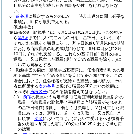
分を受けるべき者に対し、当該一時差止処分の際、一時差
止処分の事由を記載した説明書を交付しなければならな
い。
6
前各項
に規定するもののほか、一時差止処分に関し必要な
事項は、町長が規則で定める。
(勤勉手当)
第15条の8
勤勉手当は、6月1日及び12月1日
(以下この項か
ら
第3項
までにおいてこれらの日を「基準日」という。)
に
それぞれ在職する職員に対し、基準日以前6箇月以内の期間
における当該職員の勤務成績に応じて、6月30日及び12月
10日にそれぞれ支給する。
これらの基準日前1箇月以内に
退職し、又は死亡した職員
(規則で定める職員を除く。)
に
ついても同様とする。
2
勤勉手当の額は、勤勉手当基礎額に、任命権者が町長の定
める基準に従って定める割合を乗じて得た額とする。
この
場合において、任命権者が支給する勤勉手当の額の、その
者に所属する
次の各号
に掲げる職員の区分ごとの総額は、
それぞれ
当該各号
に定める額を超えてはならない。
(1)
前項
の職員のうち定年前再任用短時間勤務職員以外の
職員 当該職員の勤勉手当基礎額に当該職員がそれぞれ
の基準日現在
(退職し、若しくは失職し、又は死亡した職
員にあっては、退職し、若しくは失職し、又は死亡した
日現在。
次項
において同じ。)
において受けるべき扶養手
当の月額を加算した額に100分の106.25を乗じて得た額
の総額