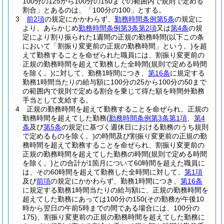
100分の125から100分の150までの範囲内で規則で定める
割合」とあるのは、「100分の100」とする。
3
前2項
の規定にかかわらず、
勤務時間条例第5条
の規定に
より、あらかじめ
勤務時間条例第3条第2項
又は
第4条
の規
定により割り振られた1週間の正規の勤務時間
(以下この条
において「割振り変更前の正規の勤務時間」という。)
を超
えて勤務することを命ぜられた職員には、割振り変更前の
正規の勤務時間を超えて勤務した全時間
(規則で定める時間
を除く。)
に対して、勤務1時間につき、
第16条
に規定する
勤務1時間当たりの給与額に100分の25から100分の50まで
の範囲内で規則で定める割合を乗じて得た額を時間外勤務
手当として支給する。
4
正規の勤務時間を超えて勤務することを命ぜられ、正規の
勤務時間を超えてした勤務
(
勤務時間条例第3条第1項
、
第4
条
及び
第5条
の規定に基づく週休日における勤務のうち規則
で定めるものを除く。)
の時間及び割振り変更前の正規の勤
務時間を超えて勤務することを命ぜられ、割振り変更前の
正規の勤務時間を超えてした勤務の時間
(規則で定める時間
を除く。)
との合計が1箇月について60時間を超えた職員に
は、その60時間を超えて勤務した全時間に対して、
第1項
及び
前項
の規定にかかわらず、勤務1時間につき、
第16条
に規定する勤務1時間当たりの給与額に、正規の勤務時間を
超えてした勤務にあっては100分の150
(その勤務が午後10
時から翌日の午前5時までの間である場合には、100分の
175)
、割振り変更前の正規の勤務時間を超えてした勤務に