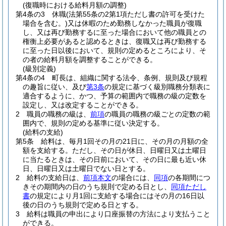
(復職時における給料月額の調整)
第4条の3
休職
(法第55条の2第1項ただし書の許可を受けた
場合を含む。)
又は休暇のため勤務しなかった職員が復職
し、又は再び勤務するに至った場合において他の職員との
権衡上必要があると認めるときは、復職又は再び勤務する
に至った日以後において、規則の定めるところにより、そ
の者の給料月額を調整することができる。
(級別定義)
第4条の4
町長は、組織に関する法令、条例、規則及び規程
の趣旨に従い、及び
第3条
の規定に基づく級別職務分類表に
適合するように、かつ、予算の範囲内で職務の級の定数を
設定し、又は改定することができる。
2
職員の職務の級は、
前項
の職員の職務の級ごとの定数の範
囲内で、規則の定める基準に従い決定する。
(給料の支給)
第5条
給料は、毎月1回その月の21日に、その月の月額の全
額を支給する。
ただし、その日が休日、日曜日又は土曜日
に当たるときは、その日前において、その日に最も近い休
日、日曜日又は土曜日でない日とする。
2
給料の支給日は、
前項本文
の場合には、
同項
の各期間につ
きその期間内の日のうち規則で定める日とし、
同項ただし
書
の規定により月1回に支給する場合にはその月の16日以
後の日のうち規則で定める日とする。
3
給料は職員の申出により口座振替の方法により支払うこと
ができる。