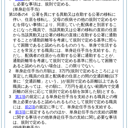
し必要な事項は、規則で定める。
(単身赴任手当)
第10条の4
公署を異にする異動又は在勤する公署の移転に
伴い、住居を移転し、父母の疾病その他の規則で定めるや
むを得ない事情により、同居していた配偶者と別居するこ
とになった職員で、当該異動又は公署の移転の直前の住居
から当該異動又は公署の移転の直後に在勤する公署に通勤
することが通勤距離等を考慮して規則で定める基準に照ら
して困難であると認められるもののうち、単身で生活する
ことを常況とする職員には、単身赴任手当を支給する。
た
だし、配偶者の住居から在勤する公署に通勤することが、
通勤距離等を考慮して規則で定める基準に照らして困難で
あると認められない場合は、この限りでない。
2
単身赴任手当の月額は、3万円
(規則で定めるところにより
算定した職員の住居と配偶者の住居との間の交通距離
(以下
単に「交通距離」という。)
が規則で定める距離以上である
職員にあっては、その額に、7万円を超えない範囲内で交通
距離の区分に応じて規則で定める額を加算した額)
とする。
3
第1項
の規定による単身赴任手当を支給される職員との権
衡上必要があると認められるものとして規則で定める職員
には、
前2項
の規定に準じて、単身赴任手当を支給する。
4
前3項
に規定するもののほか、単身赴任手当の支給の調整
に関する事項その他単身赴任手当の支給に関し必要な事項
は、規則で定める。
(特殊勤務手当)