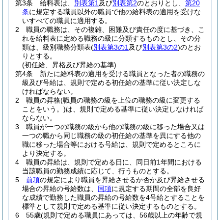
第3条
給料表は、
別表第1
及び
別表第2
のとおりとし、
第20
条
に規定する職員以外の職員で他の給料表の適用を受けな
いすべての職員に適用する。
2
職員の職務は、その複雑、困難及び責任の度に基づき、こ
れを給料表に定める職務の級に分類するものとし、その分
類は、級別職務分類表
(
別表第3の1
及び
別表第3の2
)
のとお
りとする。
(初任給、昇格及び昇給の基準)
第4条
新たに給料表の適用を受ける職員となった者の職務の
級及び号給は、規則で定める初任給の基準に従い決定しな
ければならない。
2
職員の昇格
(職員の職務の級を上位の職務の級に変更する
ことをいう。)
は、規則で定める基準に従い決定しなければ
ならない。
3
職員が一つの職務の級から他の職務の級に移った場合又は
一つの職から同じ職務の級の初任給の基準を異にする他の
職に移った場合等における号給は、規則で定めるところに
より決定する。
4
職員の昇給は、規則で定める日に、同日前1年間における
当該職員の勤務成績に応じて、行うものとする。
5
前項
の規定により職員を昇給させるか否か及び昇給させる
場合の昇給の号給数は、
同項
に規定する期間の全部を良好
な成績で勤務した職員の昇給の号給数を4号給とすることを
標準として規則で定める基準に従い決定するものとする。
6
55歳
(規則で定める職員にあっては、56歳以上の年齢で規