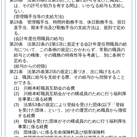
第18条
法第55条の2第1項ただし書の許可を受けた職員に
は、その許可が効力を有する間は、いかなる給与も支給し
ない。
(管理職手当等の支給方法)
第19条
管理職手当、時間外勤務手当、休日勤務手当、宿日
直手当、期末手当及び勤勉手当の支給方法は、規則で定め
る。
(会計年度任用職員の給与)
第20条
法第22条の2第1項に規定する会計年度任用職員の給
与について、この条例の規定にかかわらず、常勤の職員の
給与との権衡、その職務の特殊性等を考慮し、別に条例で
定める。
(給与からの控除)
第21条
法第25条第2項の規定に基づき、次に掲げるもの
は、職員に給与を支給する際、その給与から控除すること
ができる。
(1)
川根本町職員互助会の会費
(2)
川根本町職員互助会がその構成員のために行う福利厚
生事業に係る経費
(3)
法第53条の規定により登録を受けた団体
(以下「登録
を受けた団体」という。)
がその運営のため職員から徴収
する経費
(4)
登録を受けた団体がその構成員のために行う福利厚生
事業に係る経費
(5)
団体扱いに係る生命保険料及び損害保険料