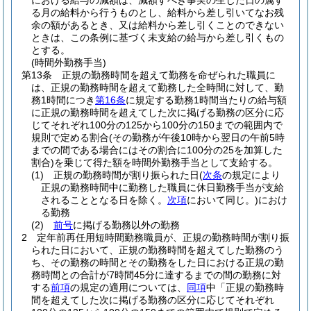
における給与の減額は、減額すべき事実の生じた日の属す
る月の給料から行うものとし、給料から差し引いてなお残
余の額があるとき、又は給料から差し引くことのできない
ときは、この条例に基づく未支給の給与から差し引くもの
とする。
(時間外勤務手当)
第13条
正規の勤務時間を超えて勤務を命ぜられた職員に
は、正規の勤務時間を超えて勤務した全時間に対して、勤
務1時間につき
第16条
に規定する勤務1時間当たりの給与額
に正規の勤務時間を超えてした次に掲げる勤務の区分に応
じてそれぞれ100分の125から100分の150までの範囲内で
規則で定める割合
(その勤務が午後10時から翌日の午前5時
までの間である場合にはその割合に100分の25を加算した
割合)
を乗じて得た額を時間外勤務手当として支給する。
(1)
正規の勤務時間が割り振られた日
(
次条
の規定により
正規の勤務時間中に勤務した職員に休日勤務手当が支給
されることとなる日を除く。
次項
において同じ。)
におけ
る勤務
(2)
前号
に掲げる勤務以外の勤務
2
定年前再任用短時間勤務職員が、正規の勤務時間が割り振
られた日において、正規の勤務時間を超えてした勤務のう
ち、その勤務の時間とその勤務をした日における正規の勤
務時間との合計が7時間45分に達するまでの間の勤務に対
する
前項
の規定の適用については、
同項
中「正規の勤務時
間を超えてした次に掲げる勤務の区分に応じてそれぞれ