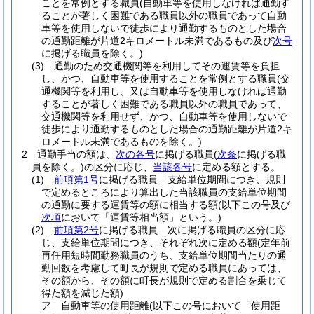
ことを常例とする職員
(自動車等を使用しなければ通勤す
ることが著しく困難である職員以外の職員であって自動
車等を使用しないで徒歩により通勤するものとした場合
の通勤距離が片道2キロメートル未満であるもの及び
次号
に掲げる職員を除く。)
(3)
通勤のため交通機関等を利用してその運賃等を負担
し、かつ、自動車等を使用することを常例とする職員
(交
通機関等を利用し、又は自動車等を使用しなければ通勤
することが著しく困難である職員以外の職員であって、
交通機関等を利用せず、かつ、自動車等を使用しないで
徒歩により通勤するものとした場合の通勤距離が片道2キ
ロメートル未満であるものを除く。)
2
通勤手当の額は、
次の各号
に掲げる職員
(
次条
に掲げる職
員を除く。)
の区分に応じ、
当該各号
に定める額とする。
(1)
前項第1号
に掲げる職員 支給単位期間につき、規則
で定めるところにより算出した当該職員の支給単位期間
の通勤に要する運賃等の額に相当する額
(以下この号及び
次項
において「運賃等相当額」という。)
(2)
前項第2号
に掲げる職員 次に掲げる職員の区分に応
じ、支給単位期間につき、それぞれ次に定める額
(定年前
再任用短時間勤務職員のうち、支給単位期間当たりの通
勤回数を考慮して町長が規則で定める職員にあっては、
その額から、その額に町長が規則で定める割合を乗じて
得た額を減じた額)
ア
自動車等の使用距離
(以下この号において「使用距