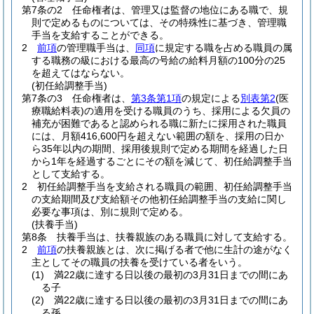
第7条の2
任命権者は、管理又は監督の地位にある職で、規
則で定めるものについては、その特殊性に基づき、管理職
手当を支給することができる。
2
前項
の管理職手当は、
同項
に規定する職を占める職員の属
する職務の級における最高の号給の給料月額の100分の25
を超えてはならない。
(初任給調整手当)
第7条の3
任命権者は、
第3条第1項
の規定による
別表第2
(医
療職給料表)
の適用を受ける職員のうち、採用による欠員の
補充が困難であると認められる職に新たに採用された職員
には、月額416,600円を超えない範囲の額を、採用の日か
ら35年以内の期間、採用後規則で定める期間を経過した日
から1年を経過するごとにその額を減じて、初任給調整手当
として支給する。
2
初任給調整手当を支給される職員の範囲、初任給調整手当
の支給期間及び支給額その他初任給調整手当の支給に関し
必要な事項は、別に規則で定める。
(扶養手当)
第8条
扶養手当は、扶養親族のある職員に対して支給する。
2
前項
の扶養親族とは、次に掲げる者で他に生計の途がなく
主としてその職員の扶養を受けている者をいう。
(1)
満22歳に達する日以後の最初の3月31日までの間にあ
る子
(2)
満22歳に達する日以後の最初の3月31日までの間にあ
る孫