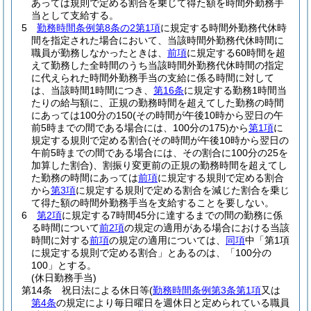
あっては規則で定める割合を乗じて得た額を時間外勤務手
当として支給する。
5
勤務時間条例第8条の2第1項
に規定する時間外勤務代休時
間を指定された場合において、当該時間外勤務代休時間に
職員が勤務しなかったときは、
前項
に規定する60時間を超
えて勤務した全時間のうち当該時間外勤務代休時間の指定
に代えられた時間外勤務手当の支給に係る時間に対して
は、当該時間1時間につき、
第16条
に規定する勤務1時間当
たりの給与額に、正規の勤務時間を超えてした勤務の時間
にあっては100分の150
(その時間が午後10時から翌日の午
前5時までの間である場合には、100分の175)
から
第1項
に
規定する規則で定める割合
(その時間が午後10時から翌日の
午前5時までの間である場合には、その割合に100分の25を
加算した割合)
、割振り変更前の正規の勤務時間を超えてし
た勤務の時間にあっては
前項
に規定する規則で定める割合
から
第3項
に規定する規則で定める割合を減じた割合を乗じ
て得た額の時間外勤務手当を支給することを要しない。
6
第2項
に規定する7時間45分に達するまでの間の勤務に係
る時間について
前2項
の規定の適用がある場合における当該
時間に対する
前項
の規定の適用については、
同項
中「第1項
に規定する規則で定める割合」とあるのは、「100分の
100」とする。
(休日勤務手当)
第14条
祝日法による休日等
(
勤務時間条例第3条第1項
又は
第4条
の規定により毎日曜日を週休日と定められている職員