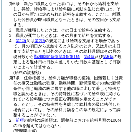
第6条
新たに職員となった者には、その日から給料を支給
し、昇給、降給等により給料額に異動を生じた者には、そ
の日から新たに定められた給料を支給する。
ただし、離職
した公務員が即日職員となったときは、その翌日から支給
する。
2
職員が離職したときは、その日まで給料を支給する。
3
職員が死亡したときは、その月まで給料を支給する。
4
第1項
又は
第2項
の規定により給料を支給する場合であっ
て、月の初日から支給するとき以外のとき、又は月の末日
まで支給するとき以外のときは、その給料月額はその月の
現日数から
勤務時間条例第3条第1項
、
第4条
及び
第5条
の規
定による週休日の日数を差し引いた日数を基礎として日割
りによって計算する。
(給料の調整額)
第7条
任命権者は、給料月額が職務の複雑、困難若しくは責
任の度又は勤務の強度、勤務時間、勤労環境その他の勤労
条件が同じ職務の級に属する他の職に比して著しく特殊な
職と認めるときは、その特殊性に基づいて給料表に掲げら
れている給料額につき適正な調整額を定めることができ
る。
ただし、その特殊性を考慮して給料表の級に格付した
場合においては、その給料月額をこの条の規定によって調
整することができない。
2
前項
の給料の調整額は、調整前における給料月額の100分
の25を超えてはならない。
(管理職手当)