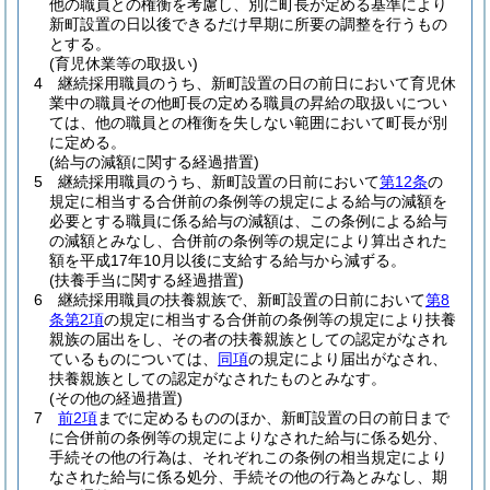
他の職員との権衡を考慮し、別に町長が定める基準により
新町設置の日以後できるだけ早期に所要の調整を行うもの
とする。
(育児休業等の取扱い)
4
継続採用職員のうち、新町設置の日の前日において育児休
業中の職員その他町長の定める職員の昇給の取扱いについ
ては、他の職員との権衡を失しない範囲において町長が別
に定める。
(給与の減額に関する経過措置)
5
継続採用職員のうち、新町設置の日前において
第12条
の
規定に相当する合併前の条例等の規定による給与の減額を
必要とする職員に係る給与の減額は、この条例による給与
の減額とみなし、合併前の条例等の規定により算出された
額を平成17年10月以後に支給する給与から減ずる。
(扶養手当に関する経過措置)
6
継続採用職員の扶養親族で、新町設置の日前において
第8
条第2項
の規定に相当する合併前の条例等の規定により扶養
親族の届出をし、その者の扶養親族としての認定がなされ
ているものについては、
同項
の規定により届出がなされ、
扶養親族としての認定がなされたものとみなす。
(その他の経過措置)
7
前2項
までに定めるもののほか、新町設置の日の前日まで
に合併前の条例等の規定によりなされた給与に係る処分、
手続その他の行為は、それぞれこの条例の相当規定により
なされた給与に係る処分、手続その他の行為とみなし、期