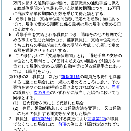
万円を超える通勤手当の額は、当該職員の通勤手当に係る
支給単位期間のうち最も長い支給単位期間につき、15万円
に当該支給単位期間の月数を乗じて得た額とする。
4
通勤手当は、支給単位期間
(規則で定める通勤手当にあっ
ては、規則で定める期間)
に係る最初の月の規則で定める日
に支給する。
5
通勤手当を支給される職員につき、退職その他の規則で定
める事由が生じた場合には、当該職員に、支給単位期間の
うちこれらの事由が生じた後の期間を考慮して規則で定め
る額を返納させるものとする。
6
この条において「支給単位期間」とは、通勤手当の支給の
単位となる期間として6箇月を超えない範囲内で1箇月を単
位として規則で定める期間
(自動車等に係る通勤手当にあっ
ては、1箇月)
をいう。
第10条の3
職員は、新たに
前条第1項
の職員たる要件を具備
するに至った場合には、規則の定めるところに従い、その
実情を速やかに任命権者に届け出なければならない。
同項
の職員が、
次の各号
のいずれかに該当した場合においても
同様とする。
(1)
任命権者を異にして異動した場合
(2)
住居、通勤経路若しくは通勤方法を変更し、又は通勤
のための負担する運賃等が変更した場合
2
職員は、
前項第2号
に掲げる変更により
前条第1項
の職員
でなくなった場合には、
前項
の例により届け出なければな
らない。