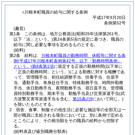
○川根本町職員の給与に関する条例
平成17年9月20日
条例第52号
(趣旨)
第1条
この条例は、地方公務員法
(昭和25年法律第261号。
以下「法」という。)
第24条第5項の規定に基づき、職員の
給与に関し必要な事項を定めるものとする。
(給料)
第2条
給料は、
川根本町職員の勤務時間、休暇等に関する条
例
(平成17年川根本町条例第42号。以下「勤務時間条例」
という。)
第8条第1項
に規定する正規の勤務時間
(以下単に
「正規の勤務時間」という。)
による勤務に対する報酬であ
って、管理職手当、初任給調整手当、扶養手当、住居手
当、通勤手当、単身赴任手当、特殊勤務手当、時間外勤務
手当、休日勤務手当、夜間勤務手当、宿日直手当、管理職
員特別勤務手当、期末手当、勤勉手当及び災害派遣手当
(武
力攻撃災害等派遣手当を含む。
第15条の9
において同じ。)
を除いたものとする。
2
宿舎、食事、制服その他生活に必要な施設等の全部又は一
部が職員に支給される場合においては、別に条例で定める
ところにより、その相当額をその職員の給料から控除す
る。
(給料表及び級別職務分類表)