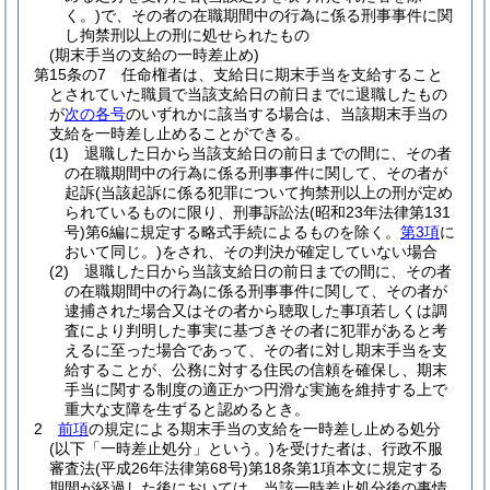
く。)
で、その者の在職期間中の行為に係る刑事事件に関
し拘禁刑以上の刑に処せられたもの
(期末手当の支給の一時差止め)
第15条の7
任命権者は、支給日に期末手当を支給すること
とされていた職員で当該支給日の前日までに退職したもの
が
次の各号
のいずれかに該当する場合は、当該期末手当の
支給を一時差し止めることができる。
(1)
退職した日から当該支給日の前日までの間に、その者
の在職期間中の行為に係る刑事事件に関して、その者が
起訴
(当該起訴に係る犯罪について拘禁刑以上の刑が定め
られているものに限り、刑事訴訟法
(昭和23年法律第131
号)
第6編に規定する略式手続によるものを除く。
第3項
に
おいて同じ。)
をされ、その判決が確定していない場合
(2)
退職した日から当該支給日の前日までの間に、その者
の在職期間中の行為に係る刑事事件に関して、その者が
逮捕された場合又はその者から聴取した事項若しくは調
査により判明した事実に基づきその者に犯罪があると考
えるに至った場合であって、その者に対し期末手当を支
給することが、公務に対する住民の信頼を確保し、期末
手当に関する制度の適正かつ円滑な実施を維持する上で
重大な支障を生ずると認めるとき。
2
前項
の規定による期末手当の支給を一時差し止める処分
(以下「一時差止処分」という。)
を受けた者は、行政不服
審査法
(平成26年法律第68号)
第18条第1項本文に規定する
期間が経過した後においては、当該一時差止処分後の事情