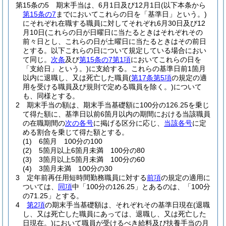
第15条の5
期末手当は、6月1日及び12月1日
(以下本条から
第15条の7
までにおいてこれらの日を「基準日」という。)
にそれぞれ在職する職員に対してそれぞれ6月30日及び12
月10日
(これらの日が日曜日に当たるときはそれぞれその
前々日とし、これらの日が土曜日に当たるときはその前日
とする。以下これらの日について規定している場合におい
て同じ。
次条
及び
第15条の7第1項
においてこれらの日を
「支給日」という。)
に支給する。
これらの基準日前1箇月
以内に退職し、又は死亡した職員
(
第17条第5項
の規定の適
用を受ける職員及び規則で定める職員を除く。)
について
も、同様とする。
2
期末手当の額は、期末手当基礎額に100分の126.25を乗じ
て得た額に、基準日以前6箇月以内の期間における当該職員
の在職期間の
次の各号
に掲げる区分に応じ、
当該各号
に定
める割合を乗じて得た額とする。
(1)
6箇月 100分の100
(2)
5箇月以上6箇月未満 100分の80
(3)
3箇月以上5箇月未満 100分の60
(4)
3箇月未満 100分の30
3
定年前再任用短時間勤務職員に対する
前項
の規定の適用に
ついては、
同項
中「100分の126.25」とあるのは、「100分
の71.25」とする。
4
第2項
の期末手当基礎額は、それぞれその基準日現在
(退職
し、又は死亡した職員にあっては、退職し、又は死亡した
日現在。)
において職員が受けるべき給料及び扶養手当の月