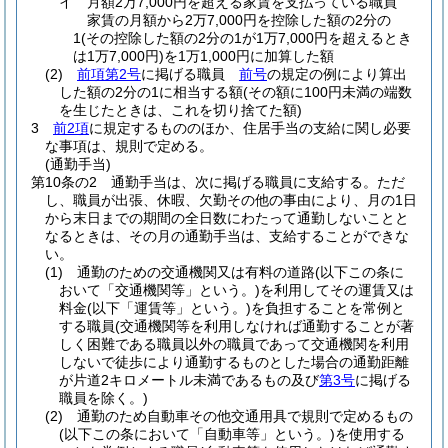
イ
月額2万7,000円を超える家賃を支払っている職員
家賃の月額から2万7,000円を控除した額の2分の
1
(その控除した額の2分の1が1万7,000円を超えるとき
は1万7,000円)
を1万1,000円に加算した額
(2)
前項第2号
に掲げる職員
前号
の規定の例により算出
した額の2分の1に相当する額
(その額に100円未満の端数
を生じたときは、これを切り捨てた額)
3
前2項
に規定するもののほか、住居手当の支給に関し必要
な事項は、規則で定める。
(通勤手当)
第10条の2
通勤手当は、次に掲げる職員に支給する。
ただ
し、職員が出張、休暇、欠勤その他の事由により、月の1日
から末日までの期間の全日数にわたって通勤しないことと
なるときは、その月の通勤手当は、支給することができな
い。
(1)
通勤のための交通機関又は有料の道路
(以下この条に
おいて「交通機関等」という。)
を利用してその運賃又は
料金
(以下「運賃等」という。)
を負担することを常例と
する職員
(交通機関等を利用しなければ通勤することが著
しく困難である職員以外の職員であって交通機関を利用
しないで徒歩により通勤するものとした場合の通勤距離
が片道2キロメートル未満であるもの及び
第3号
に掲げる
職員を除く。)
(2)
通勤のため自動車その他交通用具で規則で定めるもの
(以下この条において「自動車等」という。)
を使用する