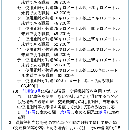
未満である職員 38,700円
セ
使用距離が片道65キロメートル以上70キロメートル
未満である職員 42,200円
ソ
使用距離が片道70キロメートル以上75キロメートル
未満である職員 45,700円
タ
使用距離が片道75キロメートル以上80キロメートル
未満である職員 49,200円
チ
使用距離が片道80キロメートル以上85キロメートル
未満である職員 52,700円
ツ
使用距離が片道85キロメートル以上90キロメートル
未満である職員 56,200円
テ
使用距離が片道90キロメートル以上95キロメートル
未満である職員 59,600円
ト
使用距離が片道95キロメートル以上100キロメート
ル未満である職員 63,000円
ナ
使用距離が片道100キロメートル以上である職員
66,400円
(3)
前項第3号
に掲げる職員 交通機関等を利用せず、か
つ、自動車等を使用しないで徒歩により通勤するものと
した場合の通勤距離、交通機関等の利用距離、自動車等
の使用距離等の事情を考慮して規則で定める区分に応
じ、
前2号
に定める額、
第1号
に定める額又は
前号
に定め
る額
3
運賃等相当額をその支給単位期間の月数で除して得た額
(交通機関等が2以上ある場合においては、その合計額)
が15