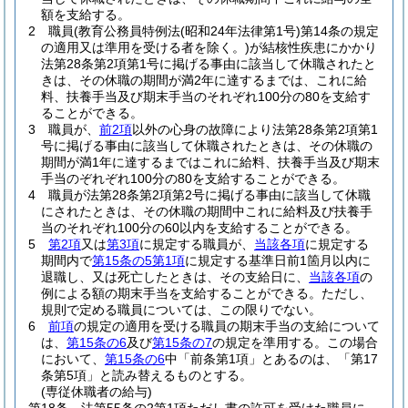
額を支給する。
2
職員
(教育公務員特例法
(昭和24年法律第1号)
第14条の規定
の適用又は準用を受ける者を除く。)
が結核性疾患にかかり
法第28条第2項第1号に掲げる事由に該当して休職されたと
きは、その休職の期間が満2年に達するまでは、これに給
料、扶養手当及び期末手当のそれぞれ100分の80を支給す
ることができる。
3
職員が、
前2項
以外の心身の故障により法第28条第2項第1
号に掲げる事由に該当して休職されたときは、その休職の
期間が満1年に達するまではこれに給料、扶養手当及び期末
手当のぞれぞれ100分の80を支給することができる。
4
職員が法第28条第2項第2号に掲げる事由に該当して休職
にされたときは、その休職の期間中これに給料及び扶養手
当のそれぞれ100分の60以内を支給することができる。
5
第2項
又は
第3項
に規定する職員が、
当該各項
に規定する
期間内で
第15条の5第1項
に規定する基準日前1箇月以内に
退職し、又は死亡したときは、その支給日に、
当該各項
の
例による額の期末手当を支給することができる。
ただし、
規則で定める職員については、この限りでない。
6
前項
の規定の適用を受ける職員の期末手当の支給について
は、
第15条の6
及び
第15条の7
の規定を準用する。
この場合
において、
第15条の6
中「前条第1項」とあるのは、「第17
条第5項」と読み替えるものとする。
(専従休職者の給与)