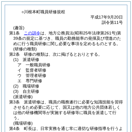
○川根本町職員研修規程
平成17年9月20日
訓令第11号
(趣旨)
第1条
この訓令
は、地方公務員法
(昭和25年法律第261号)
第
39条の規定に基づき、職員の勤務能率の発揮及び増進のた
めに行う職員研修に関し必要な事項を定めるものとする。
(研修の種類)
第2条
研修の種類は、次に掲げるとおりとする。
(1)
派遣研修
ア
一般職員研修
イ
監督者研修
ウ
管理者研修
エ
専門研修
(2)
職場研修
(3)
自主研修
(派遣研修)
第3条
派遣研修は、職員の職務遂行に必要な知識技能を習得
させるため必要に応じて、国又は他の地方公共団体若しく
は他の研修機関等が実施する研修等に職員を派遣して行
う。
(職場研修)
第4条
町長は、日常実務を通じ常に適切な研修指導を行うよ