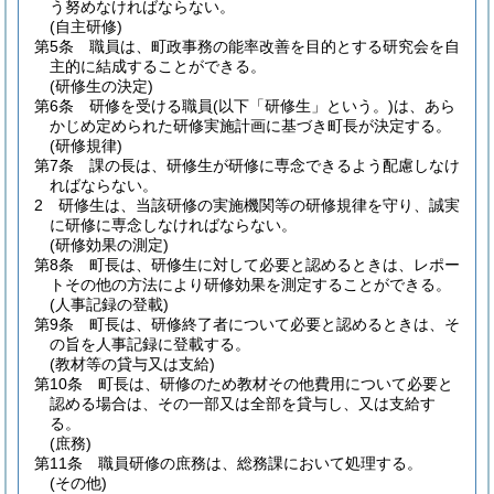
う努めなければならない。
(自主研修)
第5条
職員は、町政事務の能率改善を目的とする研究会を自
主的に結成することができる。
(研修生の決定)
第6条
研修を受ける職員
(以下「研修生」という。)
は、あら
かじめ定められた研修実施計画に基づき町長が決定する。
(研修規律)
第7条
課の長は、研修生が研修に専念できるよう配慮しなけ
ればならない。
2
研修生は、当該研修の実施機関等の研修規律を守り、誠実
に研修に専念しなければならない。
(研修効果の測定)
第8条
町長は、研修生に対して必要と認めるときは、レポー
トその他の方法により研修効果を測定することができる。
(人事記録の登載)
第9条
町長は、研修終了者について必要と認めるときは、そ
の旨を人事記録に登載する。
(教材等の貸与又は支給)
第10条
町長は、研修のため教材その他費用について必要と
認める場合は、その一部又は全部を貸与し、又は支給す
る。
(庶務)
第11条
職員研修の庶務は、総務課において処理する。
(その他)