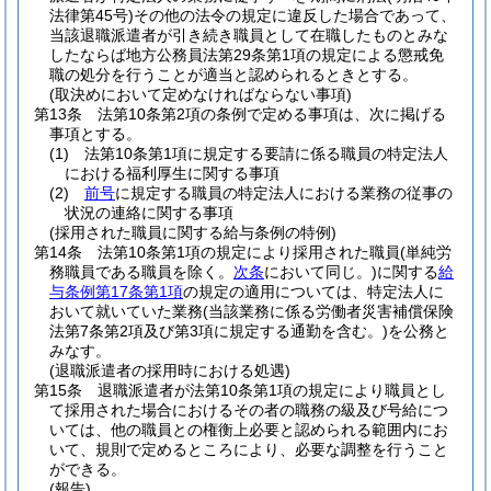
法律第45号)
その他の法令の規定に違反した場合であって、
当該退職派遣者が引き続き職員として在職したものとみな
したならば地方公務員法第29条第1項の規定による懲戒免
職の処分を行うことが適当と認められるときとする。
(取決めにおいて定めなければならない事項)
第13条
法第10条第2項の条例で定める事項は、次に掲げる
事項とする。
(1)
法第10条第1項に規定する要請に係る職員の特定法人
における福利厚生に関する事項
(2)
前号
に規定する職員の特定法人における業務の従事の
状況の連絡に関する事項
(採用された職員に関する給与条例の特例)
第14条
法第10条第1項の規定により採用された職員
(単純労
務職員である職員を除く。
次条
において同じ。)
に関する
給
与条例第17条第1項
の規定の適用については、特定法人に
おいて就いていた業務
(当該業務に係る労働者災害補償保険
法第7条第2項及び第3項に規定する通勤を含む。)
を公務と
みなす。
(退職派遣者の採用時における処遇)
第15条
退職派遣者が法第10条第1項の規定により職員とし
て採用された場合におけるその者の職務の級及び号給につ
いては、他の職員との権衡上必要と認められる範囲内にお
いて、規則で定めるところにより、必要な調整を行うこと
ができる。
(報告)