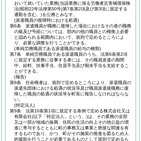
おいて就いていた業務
(当該業務に係る労働者災害補償保険
法
(昭和22年法律第50号)
第7条第2項及び第3項に規定する
通勤を含む。)
を公務とみなす。
(派遣職員の復帰時における処遇)
第6条
派遣職員が職務に復帰した場合におけるその者の職務
の級及び号給については、部内の他の職員との権衡上必要
と認められる範囲内において、規則で定めるところによ
り、必要な調整を行うことができる。
(単純労務職員である派遣職員の給与の種類)
第7条
単純労務職員である派遣職員のうち、法第6条第2項
に規定する業務に従事する者には、その職員派遣の期間
中、給料、扶養手当、住居手当及び期末手当を支給するこ
とができる。
(報告)
第8条
任命権者は、規則で定めるところにより、派遣職員の
派遣先団体における処遇の状況等及び職員派遣後職務に復
帰した職員の処遇の状況等を町長に報告しなければならな
い。
(特定法人)
第9条
法第10条第1項に規定する条例で定める株式会社又は
有限会社
(以下「特定法人」という。)
は、その業務の全部
又は一部が地域の振興、住民の生活の向上その他公益の増
進に寄与するとともに町の事務又は事業と密接な関連を有
するものであり、かつ、町がその施策の推進を図るため人
的援助を行うことが必要であるものとして規則で定めるも