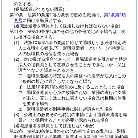
のとする。
(退職派遣ができない職員)
第10条
法第10条第1項の条例で定める職員は、
第2条第2項
各号
に掲げる職員とする。
(退職派遣者を職員として採用しなければならない場合)
第11条
法第10条第1項のその他の条例で定める場合は、次
に掲げる場合とする。
(1)
法第10条第1項の要請に応じて退職し引き続き特定法
人に在職する者
(以下「退職派遣者」という。)
が特定法
人の役職員の地位を失った場合
(2)
次に掲げる場合であって、退職派遣者を引き続き特定
法人の役職員として在職させることができないか、又は
適当でないと認められるとき。
ア
退職派遣者の特定法人の業務への従事が法又はこの
条例の規定に適合しなくなった場合
イ
法第10条第1項の取決めに反することとなった場合
ウ
退職派遣者が心身の故障のため、業務の遂行に支障
があり、若しくはこれに堪えない場合又は長期の休養
を要する場合
エ
退職派遣者が刑事事件に関し起訴された場合
(3)
公務上の必要その他特別の事情により退職派遣者を職
員として採用することが必要と認められる場合
(退職派遣者を職員として採用しない場合)
第12条
法第10条第1項のその他条例で定める場合は、退職
派遣者が特定法人の業務に従事すべき期間に刑法
(明治40年