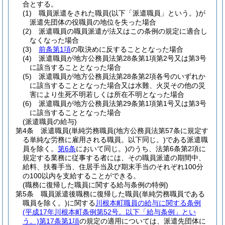
合とする。
(1)
職員派遣をされた職員
(以下「派遣職員」という。)
が
派遣先団体の役職員の地位を失った場合
(2)
派遣職員の職員派遣が法又はこの条例の規定に適合し
なくなった場合
(3)
前条第1項
の取決めに反することとなった場合
(4)
派遣職員が地方公務員法第28条第1項第2号又は第3号
に該当することとなった場合
(5)
派遣職員が地方公務員法第28条第2項各号のいずれか
に該当することとなった場合又は水難、火災その他の災
害により生死不明若しくは所在不明となった場合
(6)
派遣職員が地方公務員法第29条第1項第1号又は第3号
に該当することとなった場合
(派遣職員の給与)
第4条
派遣職員
(単純労務職員
(地方公務員法第57条に規定す
る単純な労務に雇用される職員。以下同じ。)
である派遣職
員を除く。
第6条
において同じ。)
のうち、法第6条第2項に
規定する業務に従事する者には、その職員派遣の期間中、
給料、扶養手当、住居手当及び期末手当のそれぞれ100分
の100以内を支給することができる。
(職務に復帰した職員に関する給与条例の特例)
第5条
職員派遣後職務に復帰した職員
(単純労務職員である
職員を除く。)
に関する
川根本町職員の給与に関する条例
(平成17年川根本町条例第52号。以下「給与条例」とい
う。)
第17条第1項
の規定の適用については、派遣先団体に