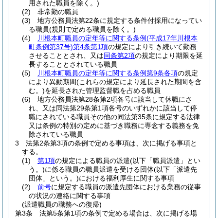
用された職員を除く。)
(2)
非常勤の職員
(3)
地方公務員法第22条に規定する条件付採用になってい
る職員
(規則で定める職員を除く。)
(4)
川根本町職員の定年等に関する条例
(平成17年川根本
町条例第37号)
第4条第1項
の規定により引き続いて勤務
させることとされ、又は
同条第2項
の規定により期限を延
長することとされている職員
(5)
川根本町職員の定年等に関する条例第9条各項
の規定
により異動期間
(これらの規定により延長された期間を含
む。)
を延長された管理監督職を占める職員
(6)
地方公務員法第28条第2項各号に該当して休職にさ
れ、又は同法第29条第1項各号のいずれかに該当して停
職にされている職員その他の同法第35条に規定する法律
又は条例の特別の定めに基づき職務に専念する義務を免
除されている職員
3
法第2条第3項の条例で定める事項は、次に掲げる事項と
する。
(1)
第1項
の規定による職員の派遣
(以下「職員派遣」とい
う。)
に係る職員の職員派遣を受ける団体
(以下「派遣先
団体」という。)
における福利厚生に関する事項
(2)
前号
に規定する職員の派遣先団体における業務の従事
の状況の連絡に関する事項
(派遣職員の職務への復帰)
第3条
法第5条第1項の条例で定める場合は、次に掲げる場