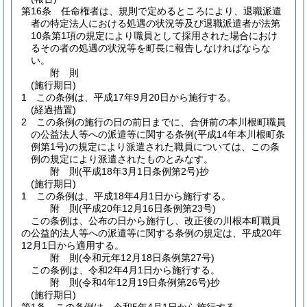
第16条
任命権者は、規則で定めるところにより、退職派遣
者の特定法人における処遇の状況等及び退職派遣者が法第
10条第1項の規定により職員として採用された場合におけ
るその者の処遇の状況等を町長に報告しなければならな
い。
附
則
(施行期日)
1
この条例は、平成17年9月20日から施行する。
(経過措置)
2
この条例の施行の日の前日までに、合併前の本川根町職員
の公益法人等への派遣等に関する条例
(平成14年本川根町条
例第1号)
の規定により派遣された職員については、この条
例の規定により派遣されたものとみなす。
附
則
(平成18年3月1日
条例第2号)
抄
(施行期日)
1
この条例は、平成18年4月1日から施行する。
附
則
(平成20年12月16日
条例第23号)
この条例は、公布の日から施行し、改正後の川根本町職員
の公益的法人等への派遣等に関する条例の規定は、平成20年
12月1日から適用する。
附
則
(令和元年12月18日
条例第27号)
この条例は、令和2年4月1日から施行する。
附
則
(令和4年12月19日
条例第26号)
抄
(施行期日)