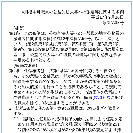
○川根本町職員の公益的法人等への派遣等に関する条例
平成17年9月20日
条例第35号
(趣旨)
第1条
この条例は、公益的法人等への一般職の地方公務員の
派遣等に関する法律
(平成12年法律第50号。以下「法」と
いう。)
第2条第1項及び第3項、第5条第1項、第6条第2項、
第9条、第10条第1項及び第2項並びに第12条第1項の規定に
基づき、公益的法人等への職員の派遣等に関し必要な事項
を定めるものとする。
(職員の派遣)
第2条
任命権者は、法第2条第1項各号に掲げる団体のう
ち、その業務の全部又は一部が町の事務又は事業と密接な
関連を有するものであり、かつ、町がその施策の推進を図
るため人的援助を行うことが必要であるものとして規則で
定めるものとの間の取決めに基づき、当該団体の業務にそ
の役職員として専ら従事させるため、職員
(
次項各号
に掲げ
る職員を除く。)
を派遣することができる。
2
法第2条第1項の条例で定める職員は、次に掲げる職員と
する。
(1)
臨時的に任用される職員その他の法律により任期を定
めて任用される職員
(地方公務員法
(昭和25年法律第261
号)
第22条の4第1項又は第22条の5第1項の規定により採