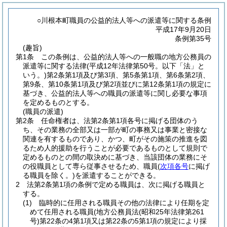
○川根本町職員の公益的法人等への派遣等に関する条例
平成17年9月20日
条例第35号
(趣旨)
第1条
この条例は、公益的法人等への一般職の地方公務員の
派遣等に関する法律
(平成12年法律第50号。以下「法」と
いう。)
第2条第1項及び第3項、第5条第1項、第6条第2項、
第9条、第10条第1項及び第2項並びに第12条第1項の規定に
基づき、公益的法人等への職員の派遣等に関し必要な事項
を定めるものとする。
(職員の派遣)
第2条
任命権者は、法第2条第1項各号に掲げる団体のう
ち、その業務の全部又は一部が町の事務又は事業と密接な
関連を有するものであり、かつ、町がその施策の推進を図
るため人的援助を行うことが必要であるものとして規則で
定めるものとの間の取決めに基づき、当該団体の業務にそ
の役職員として専ら従事させるため、職員
(
次項各号
に掲げ
る職員を除く。)
を派遣することができる。
2
法第2条第1項の条例で定める職員は、次に掲げる職員と
する。
(1)
臨時的に任用される職員その他の法律により任期を定
めて任用される職員
(地方公務員法
(昭和25年法律第261
号)
第22条の4第1項又は第22条の5第1項の規定により採