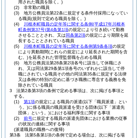
用された職員を除く。)
(2)
非常勤の職員
(3)
地方公務員法第22条に規定する条件付採用になってい
る職員
(規則で定める職員を除く。)
(4)
川根本町職員の定年等に関する条例
(平成17年川根本
町条例第37号)
第4条第1項
の規定により引き続いて勤務
させることとされ、又は
同条第2項
の規定により期限を延
長することとされている職員
(5)
川根本町職員の定年等に関する条例第9条各項
の規定
により異動期間
(これらの規定により延長された期間を含
む。)
を延長された管理監督職を占める職員
(6)
地方公務員法第28条第2項各号に該当して休職にさ
れ、又は同法第29条第1項各号のいずれかに該当して停
職にされている職員その他の同法第35条に規定する法律
又は条例の特別の定めに基づき職務に専念する義務を免
除されている職員
3
法第2条第3項の条例で定める事項は、次に掲げる事項と
する。
(1)
第1項
の規定による職員の派遣
(以下「職員派遣」とい
う。)
に係る職員の職員派遣を受ける団体
(以下「派遣先
団体」という。)
における福利厚生に関する事項
(2)
前号
に規定する職員の派遣先団体における業務の従事
の状況の連絡に関する事項
(派遣職員の職務への復帰)
第3条
法第5条第1項の条例で定める場合は、次に掲げる場