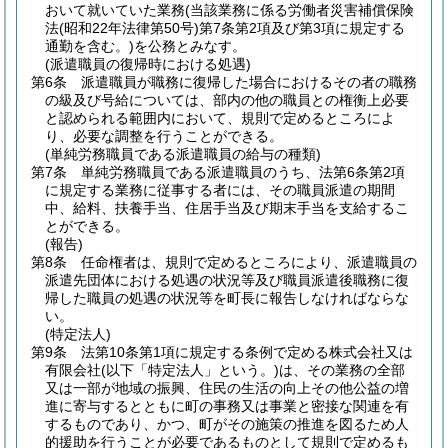
おいて就いていた業務
(当該業務に係る労働者災害補償保険
法
(昭和22年法律第50号)
第7条第2項及び第3項に規定する
通勤を含む。)
を公務とみなす。
(派遣職員の復帰時における処遇)
第6条
派遣職員が職務に復帰した場合におけるその者の職務
の級及び号給については、部内の他の職員との権衡上必要
と認められる範囲内において、規則で定めるところによ
り、必要な調整を行うことができる。
(単純労務職員である派遣職員の給与の種類)
第7条
単純労務職員である派遣職員のうち、法第6条第2項
に規定する業務に従事する者には、その職員派遣の期間
中、給料、扶養手当、住居手当及び期末手当を支給するこ
とができる。
(報告)
第8条
任命権者は、規則で定めるところにより、派遣職員の
派遣先団体における処遇の状況等及び職員派遣後職務に復
帰した職員の処遇の状況等を町長に報告しなければならな
い。
(特定法人)
第9条
法第10条第1項に規定する条例で定める株式会社又は
有限会社
(以下「特定法人」という。)
は、その業務の全部
又は一部が地域の振興、住民の生活の向上その他公益の増
進に寄与するとともに町の事務又は事業と密接な関連を有
するものであり、かつ、町がその施策の推進を図るため人
的援助を行うことが必要であるものとして規則で定めるも