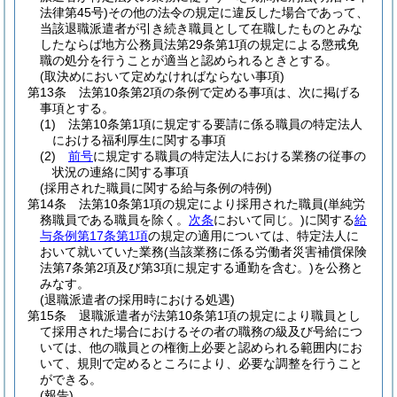
法律第45号)
その他の法令の規定に違反した場合であって、
当該退職派遣者が引き続き職員として在職したものとみな
したならば地方公務員法第29条第1項の規定による懲戒免
職の処分を行うことが適当と認められるときとする。
(取決めにおいて定めなければならない事項)
第13条
法第10条第2項の条例で定める事項は、次に掲げる
事項とする。
(1)
法第10条第1項に規定する要請に係る職員の特定法人
における福利厚生に関する事項
(2)
前号
に規定する職員の特定法人における業務の従事の
状況の連絡に関する事項
(採用された職員に関する給与条例の特例)
第14条
法第10条第1項の規定により採用された職員
(単純労
務職員である職員を除く。
次条
において同じ。)
に関する
給
与条例第17条第1項
の規定の適用については、特定法人に
おいて就いていた業務
(当該業務に係る労働者災害補償保険
法第7条第2項及び第3項に規定する通勤を含む。)
を公務と
みなす。
(退職派遣者の採用時における処遇)
第15条
退職派遣者が法第10条第1項の規定により職員とし
て採用された場合におけるその者の職務の級及び号給につ
いては、他の職員との権衡上必要と認められる範囲内にお
いて、規則で定めるところにより、必要な調整を行うこと
ができる。
(報告)