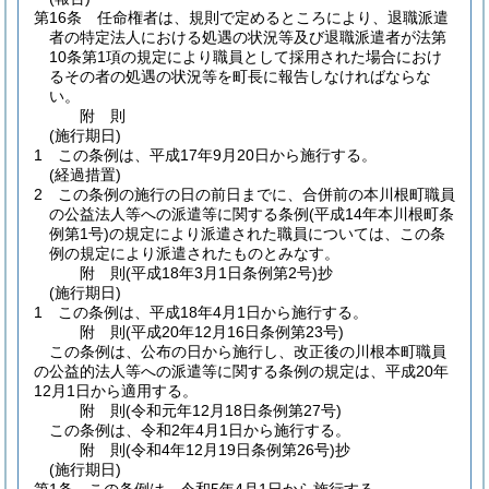
第16条
任命権者は、規則で定めるところにより、退職派遣
者の特定法人における処遇の状況等及び退職派遣者が法第
10条第1項の規定により職員として採用された場合におけ
るその者の処遇の状況等を町長に報告しなければならな
い。
附
則
(施行期日)
1
この条例は、平成17年9月20日から施行する。
(経過措置)
2
この条例の施行の日の前日までに、合併前の本川根町職員
の公益法人等への派遣等に関する条例
(平成14年本川根町条
例第1号)
の規定により派遣された職員については、この条
例の規定により派遣されたものとみなす。
附
則
(平成18年3月1日
条例第2号)
抄
(施行期日)
1
この条例は、平成18年4月1日から施行する。
附
則
(平成20年12月16日
条例第23号)
この条例は、公布の日から施行し、改正後の川根本町職員
の公益的法人等への派遣等に関する条例の規定は、平成20年
12月1日から適用する。
附
則
(令和元年12月18日
条例第27号)
この条例は、令和2年4月1日から施行する。
附
則
(令和4年12月19日
条例第26号)
抄
(施行期日)