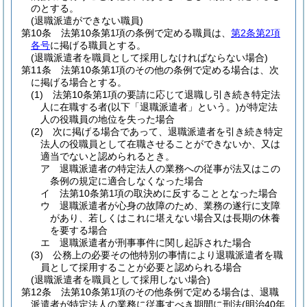
のとする。
(退職派遣ができない職員)
第10条
法第10条第1項の条例で定める職員は、
第2条第2項
各号
に掲げる職員とする。
(退職派遣者を職員として採用しなければならない場合)
第11条
法第10条第1項のその他の条例で定める場合は、次
に掲げる場合とする。
(1)
法第10条第1項の要請に応じて退職し引き続き特定法
人に在職する者
(以下「退職派遣者」という。)
が特定法
人の役職員の地位を失った場合
(2)
次に掲げる場合であって、退職派遣者を引き続き特定
法人の役職員として在職させることができないか、又は
適当でないと認められるとき。
ア
退職派遣者の特定法人の業務への従事が法又はこの
条例の規定に適合しなくなった場合
イ
法第10条第1項の取決めに反することとなった場合
ウ
退職派遣者が心身の故障のため、業務の遂行に支障
があり、若しくはこれに堪えない場合又は長期の休養
を要する場合
エ
退職派遣者が刑事事件に関し起訴された場合
(3)
公務上の必要その他特別の事情により退職派遣者を職
員として採用することが必要と認められる場合
(退職派遣者を職員として採用しない場合)
第12条
法第10条第1項のその他条例で定める場合は、退職
派遣者が特定法人の業務に従事すべき期間に刑法
(明治40年