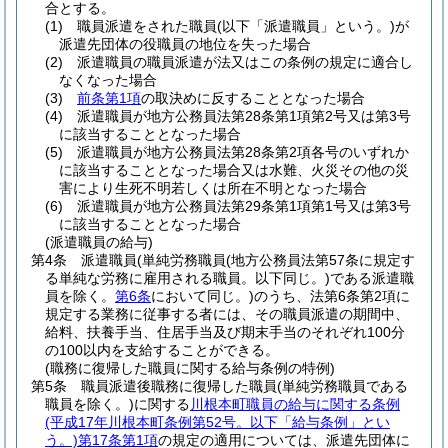
合とする。
(1)
職員派遣をされた職員
(以下「派遣職員」という。)
が
派遣先団体の役職員の地位を失った場合
(2)
派遣職員の職員派遣が法又はこの条例の規定に適合し
なくなった場合
(3)
前条第1項
の取決めに反することとなった場合
(4)
派遣職員が地方公務員法第28条第1項第2号又は第3号
に該当することとなった場合
(5)
派遣職員が地方公務員法第28条第2項各号のいずれか
に該当することとなった場合又は水難、火災その他の災
害により生死不明若しくは所在不明となった場合
(6)
派遣職員が地方公務員法第29条第1項第1号又は第3号
に該当することとなった場合
(派遣職員の給与)
第4条
派遣職員
(単純労務職員
(地方公務員法第57条に規定す
る単純な労務に雇用される職員。以下同じ。)
である派遣職
員を除く。
第6条
において同じ。)
のうち、法第6条第2項に
規定する業務に従事する者には、その職員派遣の期間中、
給料、扶養手当、住居手当及び期末手当のそれぞれ100分
の100以内を支給することができる。
(職務に復帰した職員に関する給与条例の特例)
第5条
職員派遣後職務に復帰した職員
(単純労務職員である
職員を除く。)
に関する
川根本町職員の給与に関する条例
(平成17年川根本町条例第52号。以下「給与条例」とい
う。)
第17条第1項
の規定の適用については、派遣先団体に